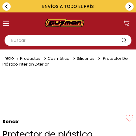
ENVÍOS A TODO EL PAÍS
Buscar
TÉRMINOS MÁS BUSCADOS
Productos
Cosmética
Siliconas
Protector De
1
.
toyota
Plástico Interior/exterior
2
.
renault
3
.
amarok
4
.
fiat
5
.
chevrolet
Sonax
Protector de plástico