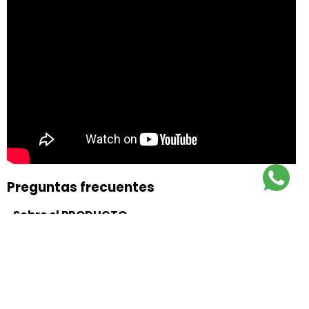
Preguntas frecuentes
-Sobre el PRODUCTO
¿Los productos son originales? Los productos
exhibidos son 100% originales y cuentan con respaldo
y garantía de nuestros fabricantes. ¿Hay stock de los
productos ofrecidos?
Los productos exhibidos cuentan con stock