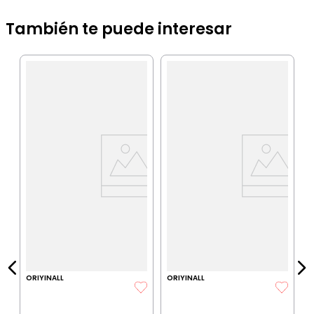
También te puede interesar
O
D
V
P
IA
P
$
P
ORIYINALL
ORIYINALL