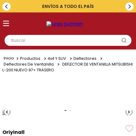
ENVÍOS A TODO EL PAÍS
Buscar
TÉRMINOS MÁS BUSCADOS
Productos
4x4 Y SUV
Deflectores
1
.
toyota
Deflectores De Ventanilla
DEFLECTOR DE VENTANILLA MITSUBISHI
L-200 NUEVO 97+ TRASERO
2
.
renault
3
.
amarok
4
.
fiat
5
.
hilux
Oriyinall