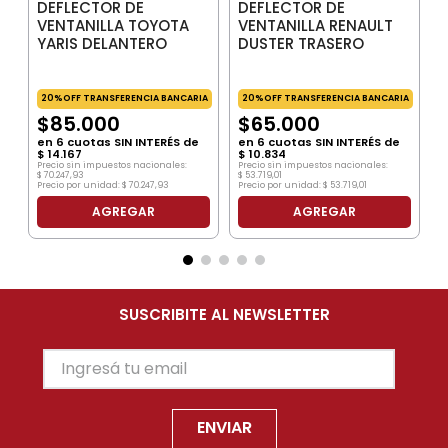
DEFLECTOR DE
DEFLECTOR DE
VENTANILLA TOYOTA
VENTANILLA RENAULT
YARIS DELANTERO
DUSTER TRASERO
20%OFF TRANSFERENCIA BANCARIA
20%OFF TRANSFERENCIA BANCARIA
$
85
.
000
$
65
.
000
en
6
cuotas SIN INTERÉS de
en
6
cuotas SIN INTERÉS de
$
14
.
167
$
10
.
834
Precio sin impuestos nacionales:
Precio sin impuestos nacionales:
$
70
.
247
,
93
$
53
.
719
,
01
Precio por unidad:
$
70
.
247
,
93
Precio por unidad:
$
53
.
719
,
01
AGREGAR
AGREGAR
SUSCRIBITE AL NEWSLETTER
ENVIAR