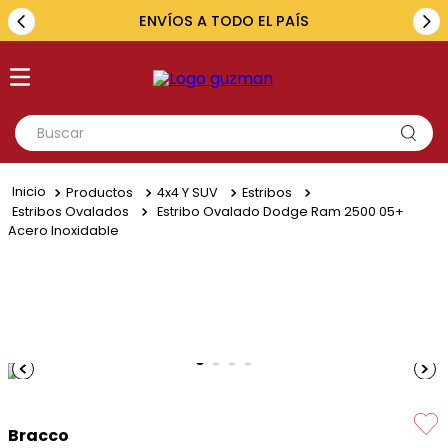
ENVÍOS A TODO EL PAÍS
Buscar
TÉRMINOS MÁS BUSCADOS
Productos
4x4 Y SUV
Estribos
1
.
toyota
Estribos Ovalados
Estribo Ovalado Dodge Ram 2500 05+
Acero Inoxidable
2
.
renault
3
.
amarok
4
.
fiat
5
.
chevrolet
Bracco