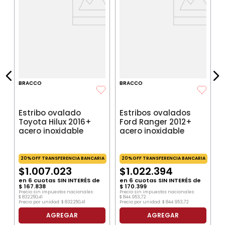
IA
P
$
P
BRACCO
BRACCO
Estribo ovalado
Estribos ovalados
Toyota Hilux 2016+
Ford Ranger 2012+
acero inoxidable
acero inoxidable
20%OFF TRANSFERENCIA BANCARIA
20%OFF TRANSFERENCIA BANCARIA
$
1
.
007
.
023
$
1
.
022
.
394
en
6
cuotas SIN INTERÉS de
en
6
cuotas SIN INTERÉS de
$
167
.
838
$
170
.
399
Precio sin impuestos nacionales:
Precio sin impuestos nacionales:
$
832
.
250
,
41
$
844
.
953
,
72
Precio por unidad:
$
832
.
250
,
41
Precio por unidad:
$
844
.
953
,
72
AGREGAR
AGREGAR