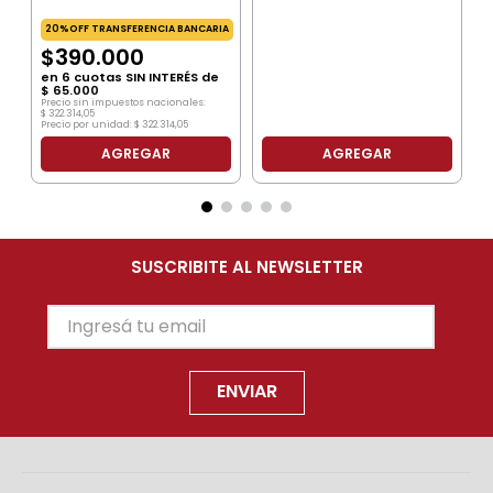
20%OFF TRANSFERENCIA BANCARIA
$
390
.
000
en
6
cuotas SIN INTERÉS de
$
65
.
000
Precio sin impuestos nacionales:
$
322
.
314
,
05
Precio por unidad:
$
322
.
314
,
05
AGREGAR
AGREGAR
SUSCRIBITE AL NEWSLETTER
ENVIAR