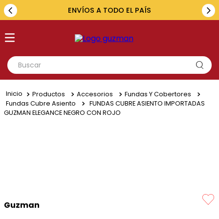
ENVÍOS A TODO EL PAÍS
Buscar
TÉRMINOS MÁS BUSCADOS
Productos
Accesorios
Fundas Y Cobertores
1
.
toyota
Fundas Cubre Asiento
FUNDAS CUBRE ASIENTO IMPORTADAS
GUZMAN ELEGANCE NEGRO CON ROJO
2
.
renault
3
.
amarok
4
.
fiat
5
.
chevrolet
Guzman