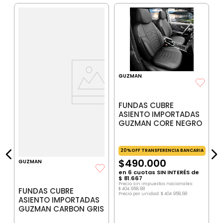
E
A
e
GUZMAN
IA
FUNDAS CUBRE
ASIENTO IMPORTADAS
$
GUZMAN CORE NEGRO
P
$
P
20%OFF TRANSFERENCIA BANCARIA
$
490
.
000
GUZMAN
en
6
cuotas SIN INTERÉS de
$
81
.
667
Precio sin impuestos nacionales:
FUNDAS CUBRE
$
404
.
958
,
68
Precio por unidad:
$
404
.
958
,
68
ASIENTO IMPORTADAS
GUZMAN CARBON GRIS