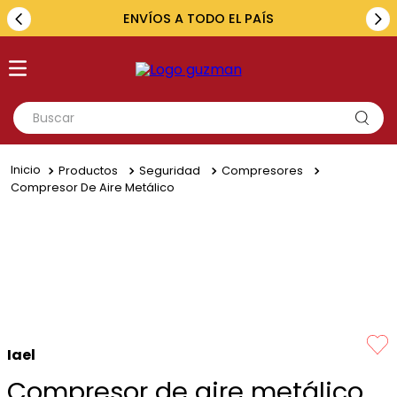
ENVÍOS A TODO EL PAÍS
Buscar
TÉRMINOS MÁS BUSCADOS
Productos
Seguridad
Compresores
1
.
toyota
Compresor De Aire Metálico
2
.
renault
3
.
amarok
4
.
fiat
5
.
chevrolet
Iael
Compresor de aire metálico