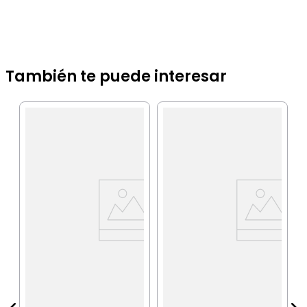
También te puede interesar
M
IA
P
$
P