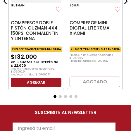
GUZMAN
70MAI
COMPRESOR DOBLE
COMPRESOR MINI
PISTÓN GUZMAN 4X4
DIGITAL LITE 70MAI
150PSI CON MALENTIN
XIAOMI
Y LINTERNA
20%OFF TRANSFERENCIA BANCARIA
20%OFF TRANSFERENCIA BANCARIA
$
132
.
000
Precio sin impuestos nacionales:
$
195
.
785
,
12
Precio por unidad:
$
195
.
785
,
12
en
6
cuotas SIN INTERÉS de
$
22
.
000
Precio sin impuestos nacionales:
$
109
.
090
,
91
Precio por unidad:
$
109
.
090
,
91
AGOTADO
AGREGAR
SUSCRIBITE AL NEWSLETTER