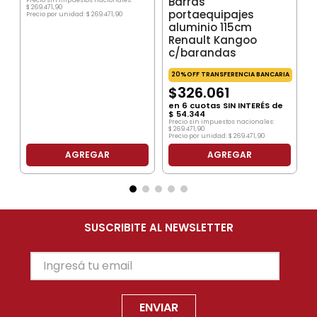
Barras
$
269
.
471
,
90
portaequipajes
Precio por unidad:
$
269
.
471
,
90
aluminio 115cm
Renault Kangoo
c/barandas
20%OFF TRANSFERENCIA BANCARIA
$
326
.
061
en
6
cuotas SIN INTERÉS de
$
54
.
344
Precio sin impuestos nacionales:
$
269
.
471
,
90
Precio por unidad:
$
269
.
471
,
90
AGREGAR
AGREGAR
SUSCRIBITE AL NEWSLETTER
ENVIAR