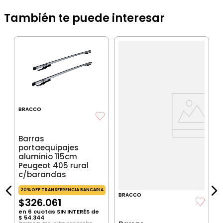
También te puede interesar
B
B
a
p
a
C
BRACCO
IA
Barras
portaequipajes
aluminio 115cm
$
Peugeot 405 rural
P
$
c/barandas
P
20%OFF TRANSFERENCIA BANCARIA
BRACCO
$
326
.
061
en
6
cuotas SIN INTERÉS de
$
54
.
344
Precio sin impuestos nacionales: