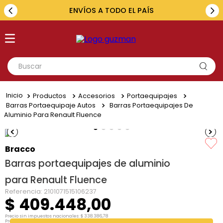
ENVÍOS A TODO EL PAÍS
Buscar
TÉRMINOS MÁS BUSCADOS
Productos
Accesorios
Portaequipajes
1
.
toyota
Barras Portaequipaje Autos
Barras Portaequipajes De
Aluminio Para Renault Fluence
2
.
renault
3
.
amarok
Bracco
4
.
fiat
Barras portaequipajes de aluminio
5
.
chevrolet
para Renault Fluence
Referencia
:
2101071515106237
$
409
.
448
,
00
Precio sin impuestos nacionales:
$
338
.
386
,
78
Precio por unidad:
$
338
.
386
,
78