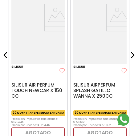
E
M
F
IA
P
$
P
SILISUR
SILISUR
SILISUR AIR PERFUM
SILISUR AIRPERFUM
TOUCH NEWCAR X 150
SPLASH GATILLO
CC
WANNA X 250CC
20%OFF TRANSFERENCIA BANCARIA
20%OFF TRANSFERENCIA BANCARIA
Precio sin impuestos nacionales:
Precio sin impuestos nacionales:
$
8264
,
45
$
5785
,
12
Precio por unidad:
$
8264
,
45
Precio por unidad:
$
5785
,
12
AGOTADO
AGOTADO