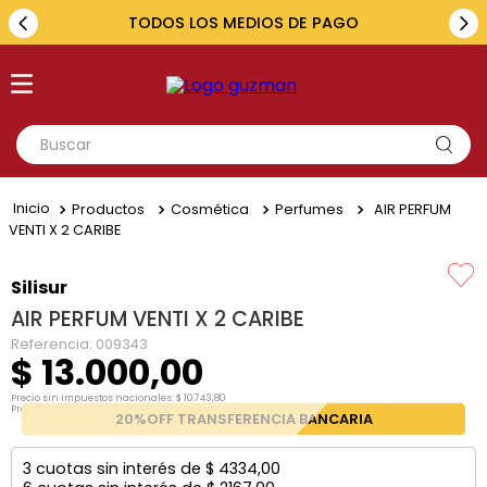
TODOS LOS MEDIOS DE PAGO
Buscar
TÉRMINOS MÁS BUSCADOS
Productos
Cosmética
Perfumes
AIR PERFUM
1
.
toyota
VENTI X 2 CARIBE
2
.
renault
Silisur
3
.
amarok
AIR PERFUM VENTI X 2 CARIBE
4
.
fiat
Referencia
:
009343
$
13
.
000
,
00
5
.
chevrolet
Precio sin impuestos nacionales:
$
10
.
743
,
80
Precio por unidad:
$
10
.
743
,
80
20%OFF TRANSFERENCIA BANCARIA
3
cuotas sin interés de
$
4334
,
00