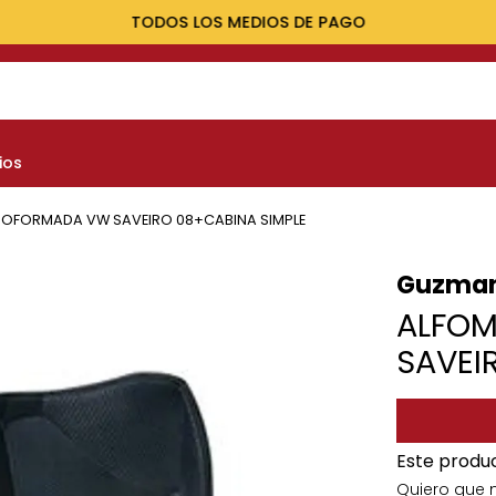
TODOS LOS MEDIOS DE PAGO
NOS MÁS BUSCADOS
ios
yota
nault
OFORMADA VW SAVEIRO 08+CABINA SIMPLE
marok
Guzma
at
ALFO
lux
SAVEI
Este produ
Quiero que 