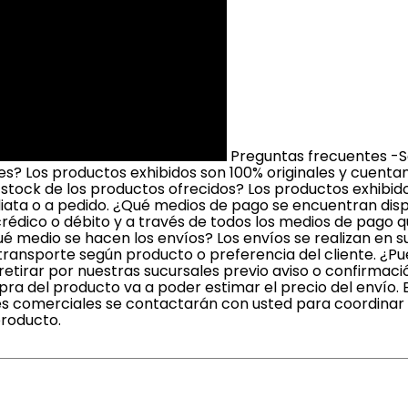
Preguntas frecuentes -S
? Los productos exhibidos son 100% originales y cuenta
 stock de los productos ofrecidos? Los productos exhibi
iata o a pedido. ¿Qué medios de pago se encuentran dis
crédico o débito y a través de todos los medios de pago 
é medio se hacen los envíos? Los envíos se realizan en 
ransporte según producto o preferencia del cliente. ¿Pue
irar por nuestras sucursales previo aviso o confirmaci
a del producto va a poder estimar el precio del envío. 
s comerciales se contactarán con usted para coordinar l
producto.