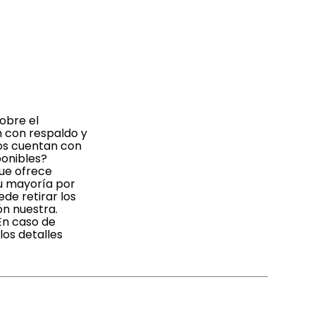
obre el
n con respaldo y
dos cuentan con
ponibles?
que ofrece
su mayoría por
de retirar los
ón nuestra.
En caso de
os detalles