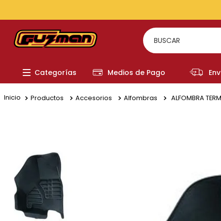
BUSCAR
TÉRMI
Categorías
Medios de Pago
Env
1
.
to
2
.
re
Productos
Accesorios
Alfombras
ALFOMBRA TERM
3
.
a
4
.
fi
5
.
hi