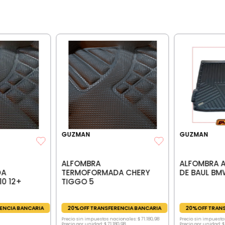
GUZMAN
GUZMAN
ALFOMBRA
ALFOMBRA 
DA
TERMOFORMADA CHERY
DE BAUL BM
10 12+
TIGGO 5
ENCIA BANCARIA
20%OFF TRANSFERENCIA BANCARIA
20%OFF TRANS
Precio sin impuestos nacionales:
$
71
.
180
,
98
Precio sin impuesto
Precio por unidad:
$
71
.
180
,
98
Precio por unidad:
$