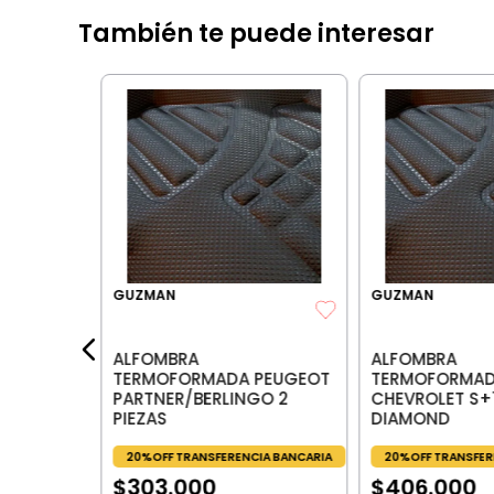
También te puede interesar
formada
12+
IA BANCARIA
GUZMAN
GUZMAN
les:
$
127
.
189
,
25
ALFOMBRA
ALFOMBRA
TERMOFORMADA PEUGEOT
TERMOFORMA
PARTNER/BERLINGO 2
CHEVROLET S+
PIEZAS
DIAMOND
20%OFF TRANSFERENCIA BANCARIA
20%OFF TRANSFER
$
303
.
000
$
406
.
000