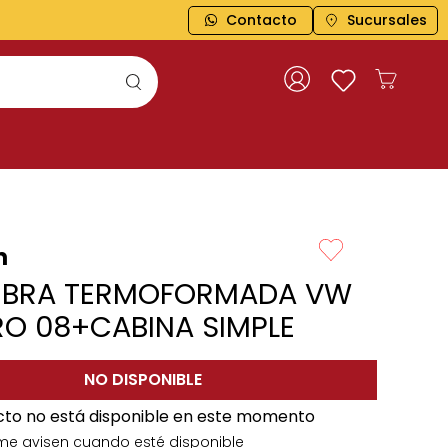
Contacto
ENVÍOS A TODO EL PAÍS
Sucursales
n
MBRA TERMOFORMADA VW
RO 08+CABINA SIMPLE
NO DISPONIBLE
cto no está disponible en este momento
me avisen cuando esté disponible