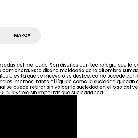
MARCA
nzadas del mercado. Son diseños con tecnología que le p
u camioneta. Este diseño moldeado de la alfombra sumad
hículo evita que se mueva o se deslice, como sucede con e
nales internos, tanto el líquido como la suciedad quedan
al se puede retirar sin volcar la suciedad en el piso del v
100% lavable sin importar que suciedad sea.