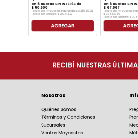
en
6
cuotas SIN INTERÉS de
en
6
cuotas SIN IN
$
50
.
500
$
67
.
667
Precio sin impuestos nacionales:
$
250
.
413
,
22
Precio sin impuestos na
Precio por unidad:
$
250
.
413
,
22
$
335
.
537
,
19
Precio por unidad:
$
335
.
AGREGAR
AGRE
O
RECIBÍ NUESTRAS ÚLTIM
Nosotros
In
Quiénes Somos
Pre
Términos y Condiciones
Pro
Sucursales
Med
Ventas Mayoristas
Mét