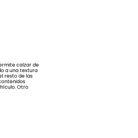
ermite calzar de
o a una textura
l resto de las
 contenidos
ehículo. Otro