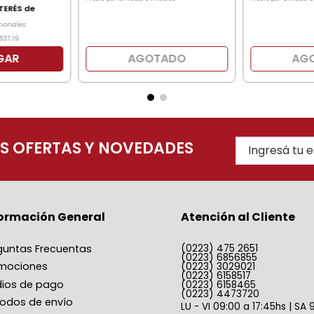
TERÉS de
cionales:
537
,
19
GAR
AGOTADO
AG
AS OFERTAS Y NOVEDADES
formación General
Atención al Cliente
guntas Frecuentas
(0223) 475 2651
(0223) 6856855
mociones
(0223) 3029021
(0223) 6158517
ios de pago
(0223) 6158465
(0223) 4473720
odos de envío
LU - VI 09:00 a 17:45hs | SA 