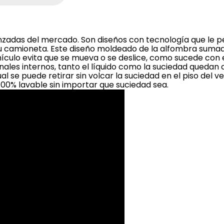
nzadas del mercado. Son diseños con tecnología que le p
u camioneta. Este diseño moldeado de la alfombra sumad
hículo evita que se mueva o se deslice, como sucede con e
nales internos, tanto el líquido como la suciedad quedan
al se puede retirar sin volcar la suciedad en el piso del v
100% lavable sin importar que suciedad sea.