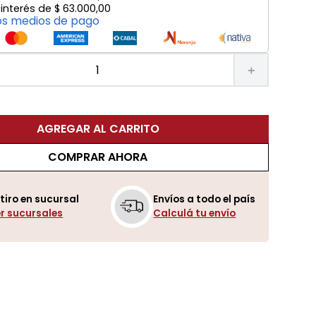
 interés de
$
63
.
000
,
00
os medios de pago
＋
AGREGAR AL CARRITO
COMPRAR AHORA
tiro en sucursal
Envíos a todo el país
r sucursales
Calculá tu envío