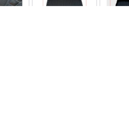
GUZMAN
GUZMAN
ALFOMBRA ANTIDERRAME
ALFOMBRA 
A TOYOTA
DE BAUL BMW X5
DE BAUL CH
2008/2019
TRACKER 2
ENCIA BANCARIA
20%OFF TRANSFERENCIA BANCARIA
20%OFF TRANS
Precio sin impuestos nacionales:
$
194
.
214
,
87
Precio sin impuesto
Precio por unidad:
$
194
.
214
,
87
Precio por unidad:
$
TERÉS de
cionales:
396
,
69
GAR
AGOTADO
AG