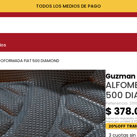
ENVÍOS A TODO EL PAÍS
NOS MÁS BUSCADOS
ios
yota
nault
OFORMADA FIAT 500 DIAMOND
marok
Guzman
ALFOM
at
500 D
lux
Referencia
:
211
$
378
.
Precio sin impuestos 
Precio por unidad:
$
31
20%OFF TRAN
3
cuotas sin 