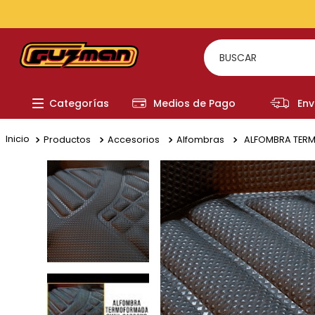
TODOS LOS MEDIOS DE PAGO
BUSCAR
TÉRMI
Categorías
Medios de Pago
Env
1
.
to
2
.
re
Productos
Accesorios
Alfombras
ALFOMBRA TERM
3
.
a
4
.
fi
5
.
hi