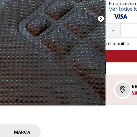
6
cuotas sin
Ver todos l
－
1 disponible
Re
Ve
MARCA