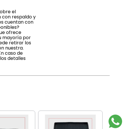
obre el
n con respaldo y
dos cuentan con
ponibles?
que ofrece
su mayoría por
de retirar los
ón nuestra.
En caso de
os detalles
GUZMAN