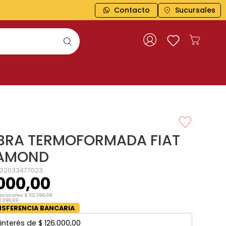
Contacto
Sucursales
BRA TERMOFORMADA FIAT
IAMOND
1132033477023
000
,
00
nacionales:
$
312
.
396
,
69
2
.
396
,
69
SFERENCIA BANCARIA
interés de
$
126
.
000
,
00