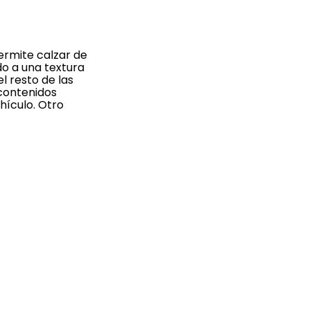
ermite calzar de
o a una textura
l resto de las
 contenidos
ehículo. Otro