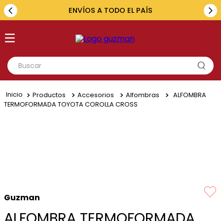
ENVÍOS A TODO EL PAÍS
Buscar
TÉRMINOS MÁS BUSCADOS
Productos
Accesorios
Alfombras
ALFOMBRA
1
.
toyota
TERMOFORMADA TOYOTA COROLLA CROSS
2
.
renault
3
.
amarok
4
.
fiat
5
.
hilux
Guzman
ALFOMBRA TERMOFORMADA