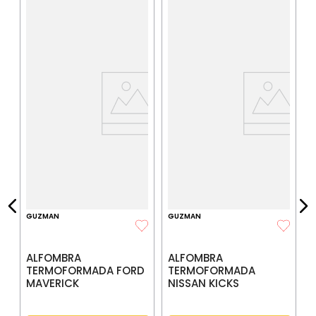
G
IA
$
P
$
P
GUZMAN
GUZMAN
ALFOMBRA
ALFOMBRA
TERMOFORMADA FORD
TERMOFORMADA
MAVERICK
NISSAN KICKS