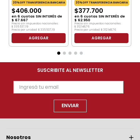
20%OFF TRANSFERENCIA BANCARIA
20%OFF TRANSFERENCIA BANCARIA
$
406
.
000
$
377
.
700
en
6
cuotas SIN INTERÉS de
en
6
cuotas SIN INTERÉS de
$
67
.
667
$
62
.
950
Precio sin impuestos nacionales:
Precio sin impuestos nacionales:
$
335
.
537
,
19
$
312
.
148
,
76
Precio por unidad:
$
335
.
537
,
19
Precio por unidad:
$
312
.
148
,
76
AGREGAR
AGREGAR
SUSCRIBITE AL NEWSLETTER
ENVIAR
Nosotros