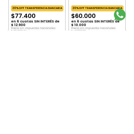
20%OFF TRANSFERENCIA BANCARIA
20%OFF TRANSFERENCIA BANCARIA
$
77
.
400
$
60
.
000
en
6
cuotas SIN INTERÉS de
en
6
cuotas SIN INTERÉS de
$
12
.
900
$
10
.
000
Precio sin impuestos nacionales:
Precio sin impuestos nacionales:
$
63
.
966
,
94
$
49
.
586
,
78
Precio por unidad:
$
63
.
966
,
94
Precio por unidad:
$
49
.
586
,
78
AGREGAR
AGREGAR
SUSCRIBITE AL NEWSLETTER
ENVIAR