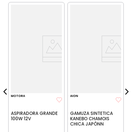
I
G
IA
$
P
$
P
MOTORA
AION
ASPIRADORA GRANDE
GAMUZA SINTETICA
100W 12V
KANEBO CHAMOIS
CHICA JAPÓNN