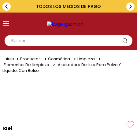
TODOS LOS MEDIOS DE PAGO
Buscar
TÉRMINOS MÁS BUSCADOS
Productos
Cosmética
Limpieza
1
.
toyota
Elementos De Limpieza
Aspiradora De Lujo Para Polvo Y
Líquido, Con Bolso.
2
.
renault
3
.
amarok
4
.
fiat
5
.
hilux
Iael