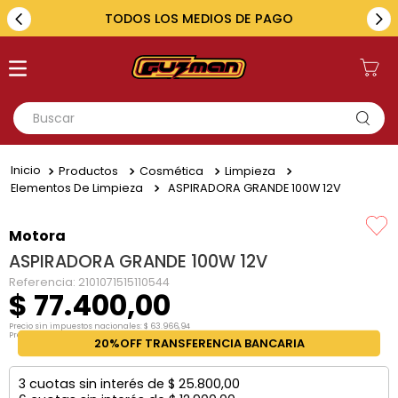
TODOS LOS MEDIOS DE PAGO
Buscar
TÉRMINOS MÁS BUSCADOS
Productos
Cosmética
Limpieza
1
.
toyota
Elementos De Limpieza
ASPIRADORA GRANDE 100W 12V
2
.
renault
Motora
3
.
amarok
ASPIRADORA GRANDE 100W 12V
4
.
fiat
Referencia
:
2101071515110544
$
77
.
400
,
00
5
.
hilux
Precio sin impuestos nacionales:
$
63
.
966
,
94
Precio por unidad:
$
63
.
966
,
94
20%OFF TRANSFERENCIA BANCARIA
3
cuotas sin interés de
$
25
.
800
,
00