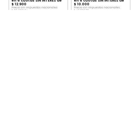
en
6
cuotas SIN INTERÉS de
en
6
cuotas SIN INTERÉS de
$
12
.
900
$
10
.
000
Precio sin impuestos nacionales:
Precio sin impuestos nacionales:
$
63
.
966
,
94
$
49
.
586
,
78
Precio por unidad:
$
63
.
966
,
94
Precio por unidad:
$
49
.
586
,
78
AGREGAR
AGREGAR
SUSCRIBITE AL NEWSLETTER
ENVIAR
Nosotros
Información General