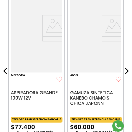
G
IA
$
P
$
P
MOTORA
AION
ASPIRADORA GRANDE
GAMUZA SINTETICA
100W 12V
KANEBO CHAMOIS
CHICA JAPÓNN
20%OFF TRANSFERENCIA BANCARIA
20%OFF TRANSFERENCIA BANCARIA
$
77
.
400
$
60
.
000