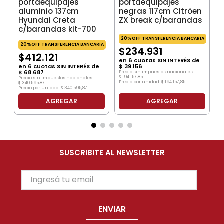
portaequipajes
portaequipajes
aluminio 137cm
negras 117cm Citröen
Hyundai Creta
ZX break c/barandas
c/barandas kit-700
20%OFF TRANSFERENCIA BANCARIA
20%OFF TRANSFERENCIA BANCARIA
$
234
.
931
$
412
.
121
en
6
cuotas SIN INTERÉS de
en
6
cuotas SIN INTERÉS de
$
39
.
156
$
68
.
687
Precio sin impuestos nacionales:
$
194
.
157
,
85
Precio sin impuestos nacionales:
Precio por unidad:
$
194
.
157
,
85
$
340
.
595
,
87
Precio por unidad:
$
340
.
595
,
87
AGREGAR
AGREGAR
SUSCRIBITE AL NEWSLETTER
ENVIAR