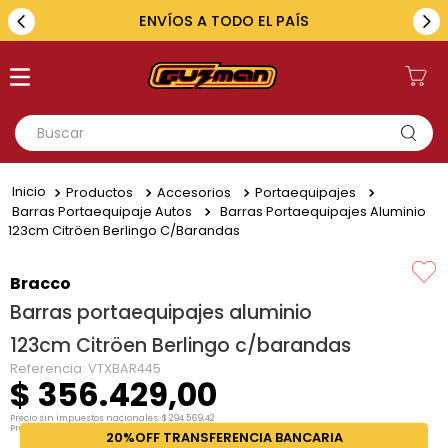
ENVÍOS A TODO EL PAÍS
Buscar
TÉRMINOS MÁS BUSCADOS
Productos
Accesorios
Portaequipajes
1
.
toyota
Barras Portaequipaje Autos
Barras Portaequipajes Aluminio
123cm Citröen Berlingo C/barandas
2
.
renault
3
.
amarok
Bracco
Barras portaequipajes aluminio
4
.
fiat
123cm Citröen Berlingo c/barandas
5
.
hilux
Referencia
:
VTXBAR445
$
356
.
429
,
00
Precio sin impuestos nacionales:
$
294
.
569
,
42
Precio por unidad:
$
294
.
569
,
42
20%OFF TRANSFERENCIA BANCARIA