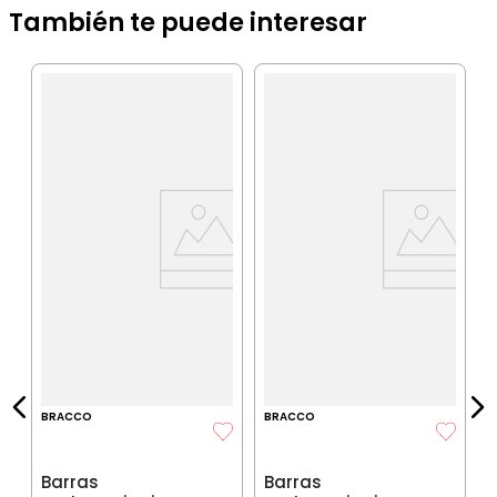
También te puede interesar
B
B
p
a
C
IA
$
P
$
P
BRACCO
BRACCO
Barras
Barras