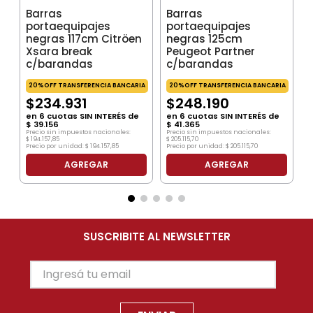
Barras
Barras
portaequipajes
portaequipajes
negras 117cm Citröen
negras 125cm
Xsara break
Peugeot Partner
c/barandas
c/barandas
20%OFF TRANSFERENCIA BANCARIA
20%OFF TRANSFERENCIA BANCARIA
$
234
.
931
$
248
.
190
en
6
cuotas SIN INTERÉS de
en
6
cuotas SIN INTERÉS de
$
39
.
156
$
41
.
365
Precio sin impuestos nacionales:
Precio sin impuestos nacionales:
$
194
.
157
,
85
$
205
.
115
,
70
Precio por unidad:
$
194
.
157
,
85
Precio por unidad:
$
205
.
115
,
70
AGREGAR
AGREGAR
SUSCRIBITE AL NEWSLETTER