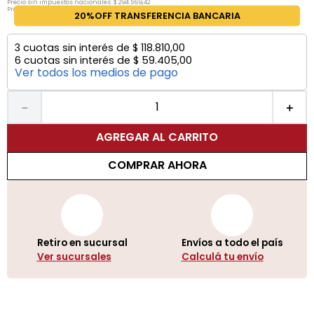
Precio sin impuestos nacionales:
$
294
.
569
,
42
Precio por unidad:
$
294
.
569
,
42
20%OFF TRANSFERENCIA BANCARIA
3
cuotas sin interés de
$
118
.
810
,
00
6
cuotas sin interés de
$
59
.
405
,
00
Ver todos los medios de pago
－
＋
AGREGAR AL CARRITO
COMPRAR AHORA
Retiro en sucursal
Envíos a todo el país
Ver sucursales
Calculá tu envío