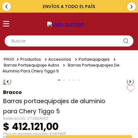
ENVÍOS A TODO EL PAÍS
Buscar
TÉRMINOS MÁS BUSCADOS
Productos
Accesorios
Portaequipajes
1
.
toyota
Barras Portaequipaje Autos
Barras Portaequipajes De
Aluminio Para Chery Tiggo 5
2
.
renault
3
.
amarok
Bracco
4
.
fiat
Barras portaequipajes de aluminio
5
.
chevrolet
para Chery Tiggo 5
Referencia
:
VTXBAR143
$
412
.
121
,
00
Precio sin impuestos nacionales:
$
340
.
595
,
87
Precio por unidad:
$
340
.
595
,
87