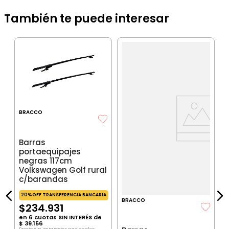
También te puede interesar
B
B
p
a
R
BRACCO
IA
Barras
portaequipajes
negras 117cm
$
Volkswagen Golf rural
P
$
c/barandas
P
20%OFF TRANSFERENCIA BANCARIA
BRACCO
$
234
.
931
en
6
cuotas SIN INTERÉS de
$
39
.
156
Precio sin impuestos nacionales: