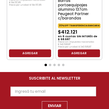
Barras
$
194
.
157
,
85
portaequipajes
Precio por unidad:
$
194
.
157
,
85
aluminio 137cm
Peugeot Partner
c/barandas
20%OFF TRANSFERENCIA BANCARIA
$
412
.
121
en
6
cuotas SIN INTERÉS de
$
68
.
687
Precio sin impuestos nacionales:
$
340
.
595
,
87
Precio por unidad:
$
340
.
595
,
87
AGREGAR
AGREGAR
SUSCRIBITE AL NEWSLETTER
ENVIAR