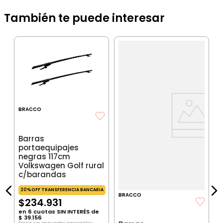
También te puede interesar
B
B
p
n
I
BRACCO
IA
Barras
portaequipajes
$
negras 117cm
P
Volkswagen Golf rural
$
P
c/barandas
20%OFF TRANSFERENCIA BANCARIA
BRACCO
$
234
.
931
en
6
cuotas SIN INTERÉS de
$
39
.
156
Precio sin impuestos nacionales: