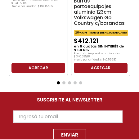
Barras
$
194
.
157
,
85
portaequipajes
Precio por unidad:
$
194
.
157
,
85
aluminio 123cm
Volkswagen Gol
Country c/barandas
20%OFF TRANSFERENCIA BANCARIA
$
412
.
121
en
6
cuotas SIN INTERÉS de
$
68
.
687
Precio sin impuestos nacionales:
$
340
.
595
,
87
Precio por unidad:
$
340
.
595
,
87
AGREGAR
AGREGAR
SUSCRIBITE AL NEWSLETTER
ENVIAR