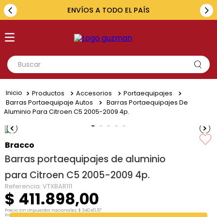
ENVÍOS A TODO EL PAÍS
Buscar
TÉRMINOS MÁS BUSCADOS
Productos
Accesorios
Portaequipajes
1
.
toyota
Barras Portaequipaje Autos
Barras Portaequipajes De
Aluminio Para Citroen C5 2005-2009 4p.
2
.
renault
3
.
amarok
Bracco
4
.
fiat
Barras portaequipajes de aluminio
5
.
hilux
para Citroen C5 2005-2009 4p.
Referencia
:
VTXBAR111
$
411
.
898
,
00
Precio sin impuestos nacionales:
$
340
.
411
,
57
Precio por unidad:
$
340
.
411
,
57