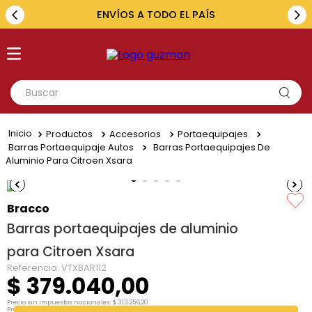
ENVÍOS A TODO EL PAÍS
Buscar
TÉRMINOS MÁS BUSCADOS
Productos
Accesorios
Portaequipajes
1
.
toyota
Barras Portaequipaje Autos
Barras Portaequipajes De
Aluminio Para Citroen Xsara
2
.
renault
3
.
amarok
Bracco
4
.
fiat
Barras portaequipajes de aluminio
5
.
chevrolet
para Citroen Xsara
Referencia
:
VTXBAR112
$
379
.
040
,
00
Precio sin impuestos nacionales:
$
313
.
256
,
20
Precio por unidad:
$
313
.
256
,
20