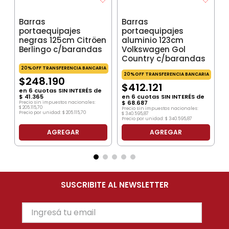
Barras
Barras
portaequipajes
portaequipajes
negras 125cm Citröen
aluminio 123cm
Berlingo c/barandas
Volkswagen Gol
Country c/barandas
20%OFF TRANSFERENCIA BANCARIA
20%OFF TRANSFERENCIA BANCARIA
$
248
.
190
$
412
.
121
en
6
cuotas SIN INTERÉS de
$
41
.
365
en
6
cuotas SIN INTERÉS de
$
68
.
687
Precio sin impuestos nacionales:
$
205
.
115
,
70
Precio sin impuestos nacionales:
Precio por unidad:
$
205
.
115
,
70
$
340
.
595
,
87
Precio por unidad:
$
340
.
595
,
87
AGREGAR
AGREGAR
SUSCRIBITE AL NEWSLETTER