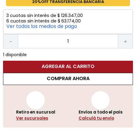
20%OFF TRANSFERENCIA BANCARIA
3
cuotas sin interés de
$
126
.
347
,
00
6
cuotas sin interés de
$
63
.
174
,
00
Ver todos los medios de pago
－
＋
1 disponible
AGREGAR AL CARRITO
COMPRAR AHORA
Retiro en sucursal
Envíos a todo el país
Ver sucursales
Calculá tu envío