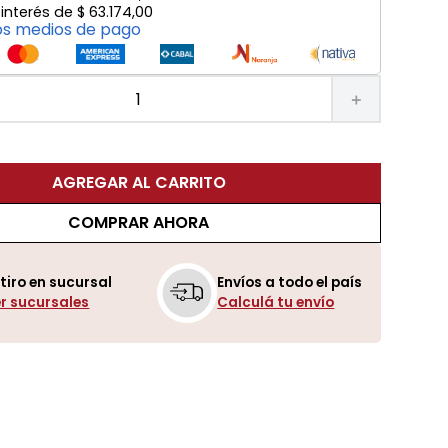
 interés de
$
63
.
174
,
00
os medios de pago
＋
AGREGAR AL CARRITO
COMPRAR AHORA
tiro en sucursal
Envíos a todo el país
r sucursales
Calculá tu envío