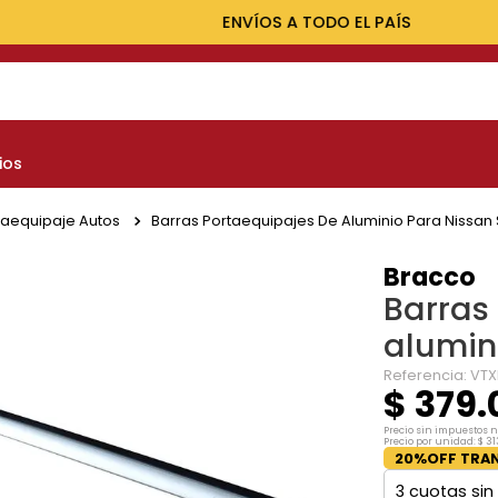
ENVÍOS A TODO EL PAÍS
NOS MÁS BUSCADOS
ios
yota
nault
taequipaje Autos
Barras Portaequipajes De Aluminio Para Nissan 
marok
Bracco
Barras
at
alumin
lux
Referencia
:
VTX
$
379
.
Precio sin impuestos 
Precio por unidad:
$
31
20%OFF TRAN
3
cuotas sin 