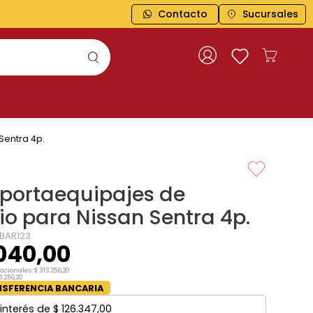
Contacto
Sucursales
Sentra 4p.
 portaequipajes de
io para Nissan Sentra 4p.
BAR123
040
,
00
nacionales:
$
313
.
256
,
20
3
.
256
,
20
SFERENCIA BANCARIA
interés de
$
126
.
347
,
00