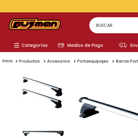
TODOS LOS MEDIOS DE PAGO
BUSCAR
TÉRMI
Categorías
Medios de Pago
Env
1
.
to
2
.
re
Productos
Accesorios
Portaequipajes
Barras Por
3
.
a
4
.
fi
5
.
hi