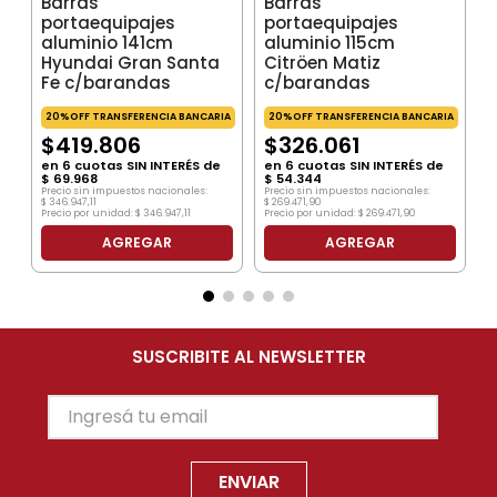
Barras
Barras
portaequipajes
portaequipajes
aluminio 141cm
aluminio 115cm
Hyundai Gran Santa
Citröen Matiz
Fe c/barandas
c/barandas
20%OFF TRANSFERENCIA BANCARIA
20%OFF TRANSFERENCIA BANCARIA
$
419
.
806
$
326
.
061
en
6
cuotas SIN INTERÉS de
en
6
cuotas SIN INTERÉS de
$
69
.
968
$
54
.
344
Precio sin impuestos nacionales:
Precio sin impuestos nacionales:
$
346
.
947
,
11
$
269
.
471
,
90
Precio por unidad:
$
346
.
947
,
11
Precio por unidad:
$
269
.
471
,
90
AGREGAR
AGREGAR
SUSCRIBITE AL NEWSLETTER
ENVIAR