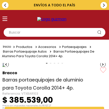
ENVÍOS A TODO EL PAÍS
Buscar
TÉRMINOS MÁS BUSCADOS
Productos
Accesorios
Portaequipajes
1
.
toyota
Barras Portaequipaje Autos
Barras Portaequipajes De
Aluminio Para Toyota Corolla 2014+ 4p.
2
.
renault
3
.
amarok
Bracco
4
.
fiat
Barras portaequipajes de aluminio
5
.
hilux
para Toyota Corolla 2014+ 4p.
Referencia
:
VTXBAR103
$
385
.
539
,
00
Precio sin impuestos nacionales:
$
318
.
627
,
27
Precio por unidad:
$
318
.
627
,
27