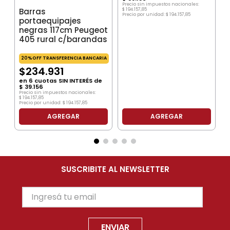
Precio sin impuestos nacionales:
Barras
$
194
.
157
,
85
Precio por unidad:
$
194
.
157
,
85
portaequipajes
negras 117cm Peugeot
405 rural c/barandas
20%OFF TRANSFERENCIA BANCARIA
$
234
.
931
en
6
cuotas SIN INTERÉS de
$
39
.
156
Precio sin impuestos nacionales:
$
194
.
157
,
85
Precio por unidad:
$
194
.
157
,
85
AGREGAR
AGREGAR
SUSCRIBITE AL NEWSLETTER
ENVIAR