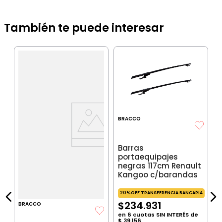
También te puede interesar
B
B
p
n
BRACCO
IA
Barras
portaequipajes
negras 117cm Renault
$
Kangoo c/barandas
P
$
P
20%OFF TRANSFERENCIA BANCARIA
$
234
.
931
BRACCO
en
6
cuotas SIN INTERÉS de
$
39
.
156