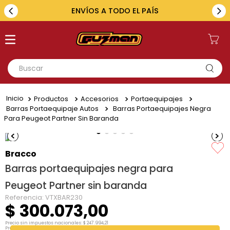
ENVÍOS A TODO EL PAÍS
Buscar
TÉRMINOS MÁS BUSCADOS
Productos
Accesorios
Portaequipajes
1
.
toyota
Barras Portaequipaje Autos
Barras Portaequipajes Negra
Para Peugeot Partner Sin Baranda
2
.
renault
3
.
amarok
Bracco
4
.
fiat
Barras portaequipajes negra para
5
.
chevrolet
Peugeot Partner sin baranda
Referencia
:
VTXBAR230
$
300
.
073
,
00
Precio sin impuestos nacionales:
$
247
.
994
,
21
Precio por unidad:
$
247
.
994
,
21