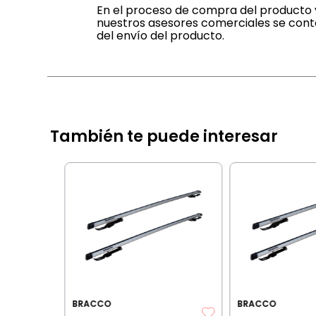
En el proceso de compra del producto v
nuestros asesores comerciales se cont
del envío del producto.
También te puede interesar
ipajes de
rd Orion
IA BANCARIA
BRACCO
BRACCO