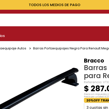
TODOS LOS MEDIOS DE PAGO
NOS MÁS BUSCADOS
ios
yota
nault
taequipaje Autos
Barras Portaequipajes Negra Para Renault Mega
marok
Bracco
Barras
at
para R
lux
Referencia
:
VTX
$
287
.
Precio sin impuestos 
Precio por unidad:
$
23
20%OFF TRAN
3
cuotas sin 