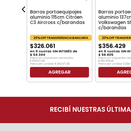
ÉS de
les:
Barras portaequipajes
Barras portae
aluminio 115cm Citröen
aluminio 137
64
C3 Aircross c/barandas
Volkswagen S
c/barandas
20%OFF TRANSFERENCIA BANCARIA
20%OFF TRANSFER
$
326
.
061
$
356
.
429
en
6
cuotas SIN INTERÉS de
en
6
cuotas SIN IN
$
54
.
344
$
59
.
405
Precio sin impuestos nacionales:
Precio sin impuestos na
$
269
.
471
,
90
$
294
.
569
,
42
Precio por unidad:
$
269
.
471
,
90
Precio por unidad:
$
294
.
R
AGREGAR
AGRE
RECIBÍ NUESTRAS ÚLTIM