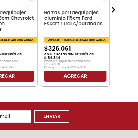
en
6
cuotas
$
68
.
687
taequipajes
Barras portaequipajes
Precio sin impu
$
340
.
595
,
87
23cm Chevrolet
aluminio 115cm Ford
Precio por unid
on
Escort rural c/barandas
s
FERENCIA BANCARIA
20%OFF TRANSFERENCIA BANCARIA
$
326
.
061
N INTERÉS de
en
6
cuotas SIN INTERÉS de
$
54
.
344
s nacionales:
Precio sin impuestos nacionales:
$
269
.
471
,
90
340
.
595
,
87
Precio por unidad:
$
269
.
471
,
90
REGAR
AGREGAR
ENVIAR