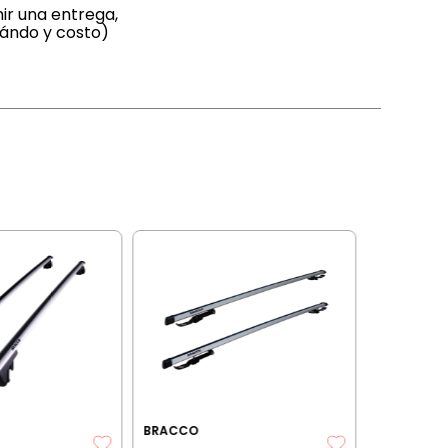
ir una entrega,
uándo y costo)
BRACCO
Barras p
aluminio
18+ C/b
20%OFF TR
BRACCO
$
412
.
1