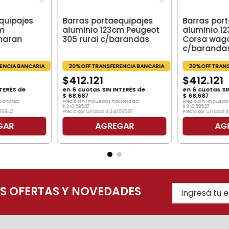
quipajes
Barras portaequipajes
Barras por
cm
aluminio 123cm Peugeot
aluminio 1
haran
305 rural c/barandas
Corsa wag
c/baranda
ENCIA BANCARIA
20%OFF TRANSFERENCIA BANCARIA
20%OFF TRANS
$
412
.
121
$
412
.
121
TERÉS de
en
6
cuotas SIN INTERÉS de
en
6
cuotas SI
$
68
.
687
$
68
.
687
cionales:
Precio sin impuestos nacionales:
Precio sin impuesto
$
340
.
595
,
87
$
340
.
595
,
87
569
,
42
Precio por unidad:
$
340
.
595
,
87
Precio por unidad:
$
GAR
AGREGAR
AG
AS OFERTAS Y NOVEDADES