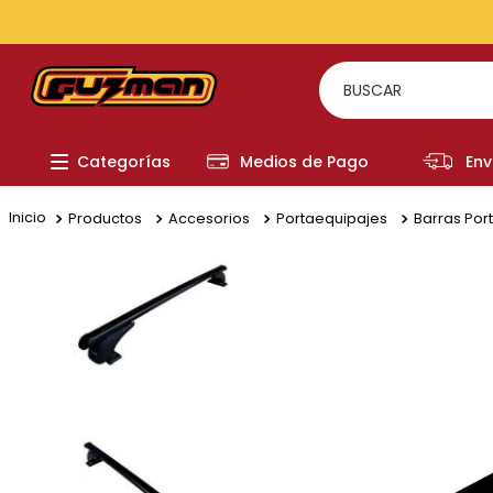
BUSCAR
TÉRMI
Categorías
Medios de Pago
Env
1
.
to
2
.
re
Productos
Accesorios
Portaequipajes
Barras Por
3
.
a
4
.
fi
5
.
hi