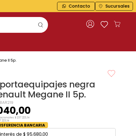
Contacto
ENVÍOS A TODO EL PAÍS
Sucursales
ne II 5p.
 portaequipajes negra
enault Megane II 5p.
BAR219
040
,
00
nacionales:
$
237
.
223
,
14
7
.
223
,
14
SFERENCIA BANCARIA
interés de
$
95
.
680
,
00