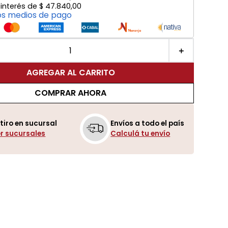
 interés de
$
47
.
840
,
00
os medios de pago
＋
AGREGAR AL CARRITO
COMPRAR AHORA
tiro en sucursal
Envíos a todo el país
r sucursales
Calculá tu envío