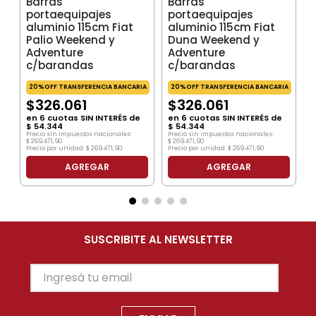
Barras
Barras
portaequipajes
portaequipajes
aluminio 115cm Fiat
aluminio 115cm Fiat
Palio Weekend y
Duna Weekend y
Adventure
Adventure
c/barandas
c/barandas
20%OFF TRANSFERENCIA BANCARIA
20%OFF TRANSFERENCIA BANCARIA
$
326
.
061
$
326
.
061
en
6
cuotas SIN INTERÉS de
en
6
cuotas SIN INTERÉS de
$
54
.
344
$
54
.
344
Precio sin impuestos nacionales:
Precio sin impuestos nacionales:
$
269
.
471
,
90
$
269
.
471
,
90
Precio por unidad:
$
269
.
471
,
90
Precio por unidad:
$
269
.
471
,
90
AGREGAR
AGREGAR
SUSCRIBITE AL NEWSLETTER