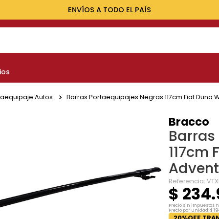
ENVÍOS A TODO EL PAÍS
NOS MÁS BUSCADOS
ios
yota
nault
taequipaje Autos
Barras Portaequipajes Negras 117cm Fiat Duna
marok
Bracco
Barras
at
117cm 
lux
Advent
Referencia
:
VTX
$
234
.
Precio sin impuestos 
Precio por unidad:
$
19
20%OFF TRAN