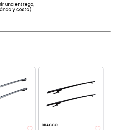
ir una entrega,
uándo y costo)
BRACCO
Barras p
aluminio
Way c/b
20%OFF TR
BRACCO
$
356
.
4