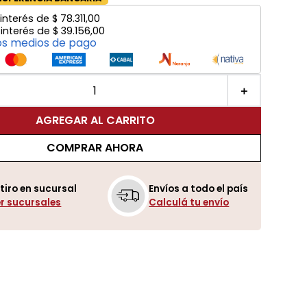
interés de
$
78
.
311
,
00
 interés de
$
39
.
156
,
00
os medios de pago
＋
AGREGAR AL CARRITO
COMPRAR AHORA
tiro en sucursal
Envíos a todo el país
r sucursales
Calculá tu envío