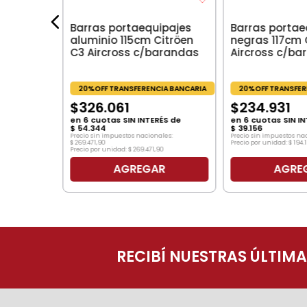
ÉS de
les:
Barras portaequipajes
Barras portae
aluminio 115cm Citröen
negras 117cm 
7
C3 Aircross c/barandas
Aircross c/ba
20%OFF TRANSFERENCIA BANCARIA
20%OFF TRANSFER
$
326
.
061
$
234
.
931
en
6
cuotas SIN INTERÉS de
en
6
cuotas SIN IN
$
54
.
344
$
39
.
156
Precio sin impuestos nacionales:
Precio sin impuestos na
$
269
.
471
,
90
Precio por unidad:
$
194
.
Precio por unidad:
$
269
.
471
,
90
R
AGREGAR
AGRE
RECIBÍ NUESTRAS ÚLTIM