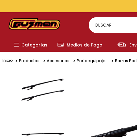
TODOS LOS MEDIOS DE PAGO
BUSCAR
TÉRMI
Categorías
Medios de Pago
Env
1
.
to
2
.
re
Productos
Accesorios
Portaequipajes
Barras Por
3
.
a
4
.
fi
5
.
hi