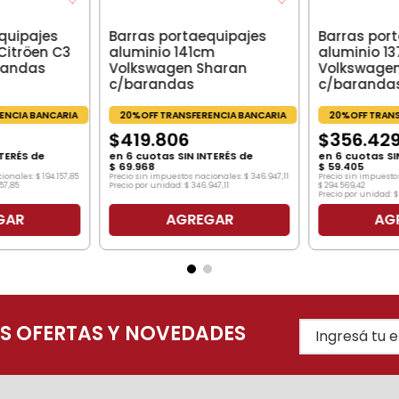
quipajes
Barras portaequipajes
Barras por
Citröen C3
aluminio 141cm
aluminio 1
randas
Volkswagen Sharan
Volkswage
c/barandas
c/baranda
ENCIA BANCARIA
20%OFF TRANSFERENCIA BANCARIA
20%OFF TRANS
$
419
.
806
$
356
.
42
TERÉS de
en
6
cuotas SIN INTERÉS de
en
6
cuotas SI
$
69
.
968
$
59
.
405
cionales:
$
194
.
157
,
85
Precio sin impuestos nacionales:
$
346
.
947
,
11
Precio sin impuesto
157
,
85
Precio por unidad:
$
346
.
947
,
11
$
294
.
569
,
42
Precio por unidad:
$
GAR
AGREGAR
AG
AS OFERTAS Y NOVEDADES