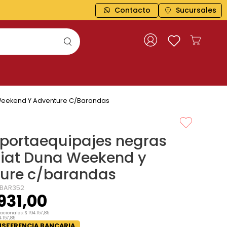
Contacto
Sucursales
 Weekend Y Adventure C/barandas
 portaequipajes negras
Fiat Duna Weekend y
ure c/barandas
BAR352
931
,
00
nacionales:
$
194
.
157
,
85
4
.
157
,
85
SFERENCIA BANCARIA