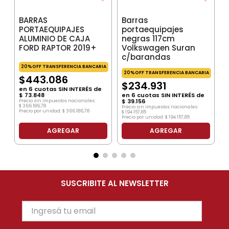
BARRAS
Barras
PORTAEQUIPAJES
portaequipajes
ALUMINIO DE CAJA
negras 117cm
FORD RAPTOR 2019+
Volkswagen Suran
c/barandas
20%OFF TRANSFERENCIA BANCARIA
20%OFF TRANSFERENCIA BANCARIA
$
443
.
086
$
234
.
931
en
6
cuotas SIN INTERÉS de
$
73
.
848
en
6
cuotas SIN INTERÉS de
$
39
.
156
Precio sin impuestos nacionales:
$
366
.
186
,
78
Precio sin impuestos nacionales:
Precio por unidad:
$
366
.
186
,
78
$
194
.
157
,
85
Precio por unidad:
$
194
.
157
,
85
AGREGAR
AGREGAR
SUSCRIBITE AL NEWSLETTER