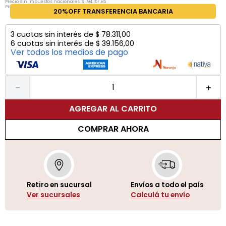
Precio sin impuestos nacionales:
$
194
.
157
,
85
Precio por unidad:
$
194
.
157
,
85
20%OFF TRANSFERENCIA BANCARIA
3
cuotas sin interés de
$
78
.
311
,
00
6
cuotas sin interés de
$
39
.
156
,
00
Ver todos los medios de pago
－
＋
AGREGAR AL CARRITO
COMPRAR AHORA
Retiro en sucursal
Envíos a todo el país
Ver sucursales
Calculá tu envío