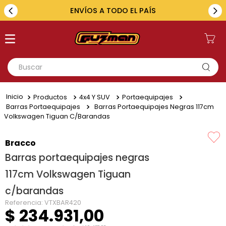
ENVÍOS A TODO EL PAÍS
Buscar
TÉRMINOS MÁS BUSCADOS
Productos
4x4 Y SUV
Portaequipajes
1
.
toyota
Barras Portaequipajes
Barras Portaequipajes Negras 117cm
Volkswagen Tiguan C/barandas
2
.
renault
3
.
amarok
Bracco
Barras portaequipajes negras
4
.
fiat
117cm Volkswagen Tiguan
5
.
chevrolet
c/barandas
Referencia
:
VTXBAR420
$
234
.
931
,
00