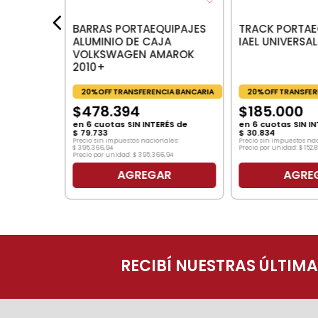
BARRAS PORTAEQUIPAJES
TRACK PORTAE
ALUMINIO DE CAJA
IAEL UNIVERSAL
VOLKSWAGEN AMAROK
2010+
20%OFF TRANSFERENCIA BANCARIA
20%OFF TRANSFER
$
478
.
394
$
185
.
000
en
6
cuotas SIN INTERÉS de
en
6
cuotas SIN IN
$
79
.
733
$
30
.
834
Precio sin impuestos nacionales:
Precio sin impuestos na
$
395
.
366
,
94
Precio por unidad:
$
152
.
8
Precio por unidad:
$
395
.
366
,
94
AGREGAR
AGRE
O
RECIBÍ NUESTRAS ÚLTIM