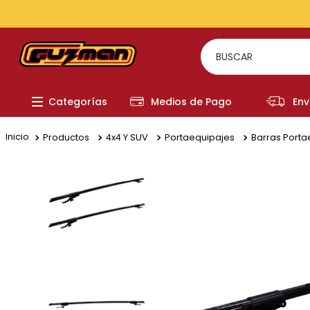
TODOS LOS MEDIOS DE PAGO
BUSCAR
TÉRMI
Categorías
Medios de Pago
Env
1
.
to
2
.
re
Productos
4x4 Y SUV
Portaequipajes
Barras Porta
3
.
a
4
.
fi
5
.
hi