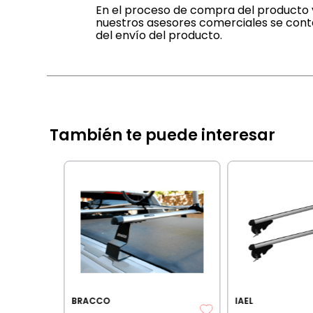
En el proceso de compra del producto v
nuestros asesores comerciales se cont
del envío del producto.
También te puede interesar
UIPAJES
012+
IA BANCARIA
BRACCO
IAEL
les:
$
288
.
845
,
45
5