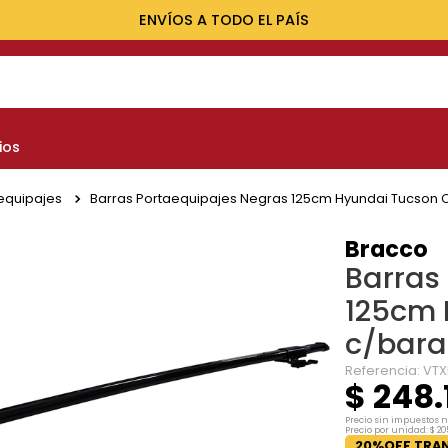
ENVÍOS A TODO EL PAÍS
NOS MÁS BUSCADOS
ios
yota
nault
equipajes
Barras Portaequipajes Negras 125cm Hyundai Tucson
marok
Bracco
Barras
at
125cm 
lux
c/bar
Referencia
:
VTX
$
248
.
Precio sin impuestos 
Precio por unidad:
$
20
20%OFF TRAN