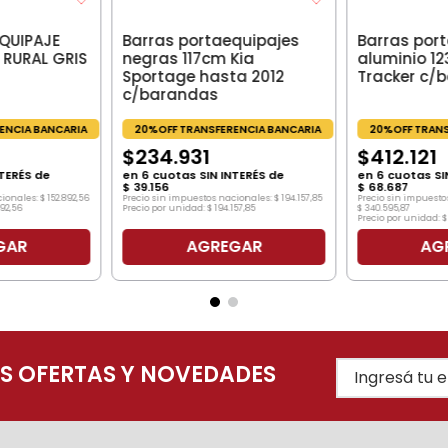
QUIPAJE
Barras portaequipajes
Barras por
 RURAL GRIS
negras 117cm Kia
aluminio 1
Sportage hasta 2012
Tracker c/
c/barandas
ENCIA BANCARIA
20%OFF TRANSFERENCIA BANCARIA
20%OFF TRANS
$
234
.
931
$
412
.
121
TERÉS de
en
6
cuotas SIN INTERÉS de
en
6
cuotas SI
$
39
.
156
$
68
.
687
cionales:
$
152
.
892
,
56
Precio sin impuestos nacionales:
$
194
.
157
,
85
Precio sin impuesto
92
,
56
Precio por unidad:
$
194
.
157
,
85
$
340
.
595
,
87
Precio por unidad:
$
GAR
AGREGAR
AG
AS OFERTAS Y NOVEDADES