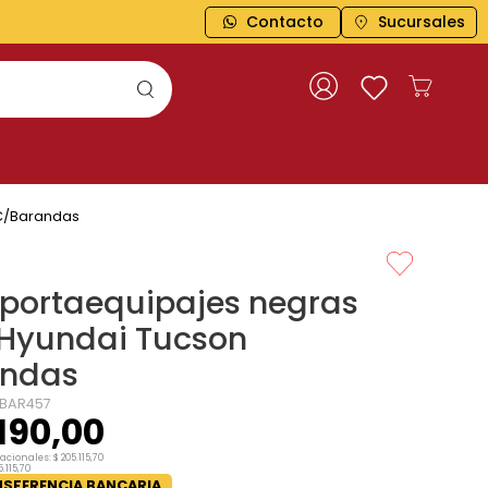
Contacto
Sucursales
 C/barandas
 portaequipajes negras
Hyundai Tucson
andas
BAR457
190
,
00
nacionales:
$
205
.
115
,
70
5
.
115
,
70
SFERENCIA BANCARIA