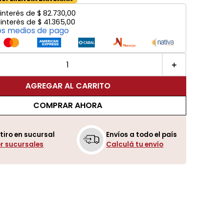
interés de
$
82
.
730
,
00
 interés de
$
41
.
365
,
00
os medios de pago
＋
AGREGAR AL CARRITO
COMPRAR AHORA
tiro en sucursal
Envíos a todo el país
r sucursales
Calculá tu envío