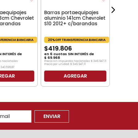
en
6
cuotas
$
54
.
344
taequipajes
Barras portaequipajes
Precio sin impu
$
269
.
471
,
90
23cm Chevrolet
aluminio 141cm Chevrolet
Precio por unid
barandas
S10 2012+ c/barandas
FERENCIA BANCARIA
20%OFF TRANSFERENCIA BANCARIA
$
419
.
806
N INTERÉS de
en
6
cuotas SIN INTERÉS de
$
69
.
968
s nacionales:
Precio sin impuestos nacionales:
$
346
.
947
,
11
Precio por unidad:
$
346
.
947
,
11
340
.
595
,
87
REGAR
AGREGAR
ENVIAR