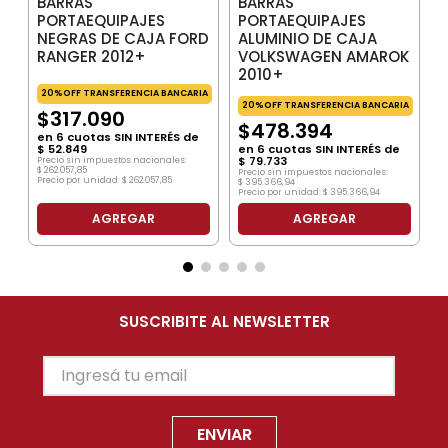
BARRAS
BARRAS
PORTAEQUIPAJES
PORTAEQUIPAJES
NEGRAS DE CAJA FORD
ALUMINIO DE CAJA
RANGER 2012+
VOLKSWAGEN AMAROK
2010+
20%OFF TRANSFERENCIA BANCARIA
20%OFF TRANSFERENCIA BANCARIA
$
317
.
090
$
478
.
394
en
6
cuotas SIN INTERÉS de
$
52
.
849
en
6
cuotas SIN INTERÉS de
$
79
.
733
Precio sin impuestos nacionales:
$
262
.
057
,
85
Precio sin impuestos nacionales:
Precio por unidad:
$
262
.
057
,
85
$
395
.
366
,
94
Precio por unidad:
$
395
.
366
,
94
AGREGAR
AGREGAR
SUSCRIBITE AL NEWSLETTER
ENVIAR