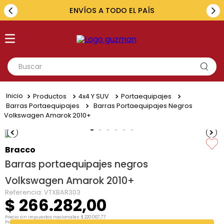
ENVÍOS A TODO EL PAÍS
Buscar
TÉRMINOS MÁS BUSCADOS
Productos
4x4 Y SUV
Portaequipajes
1
.
toyota
Barras Portaequipajes
Barras Portaequipajes Negros
Volkswagen Amarok 2010+
2
.
renault
3
.
amarok
Bracco
4
.
fiat
Barras portaequipajes negros
5
.
hilux
Volkswagen Amarok 2010+
Referencia
:
VTXBAR303
$
266
.
282
,
00
Precio sin impuestos nacionales:
$
220
.
067
,
77
Precio por unidad:
$
220
.
067
,
77