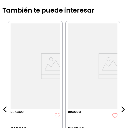
También te puede interesar
B
B
p
a
IA
$
P
$
P
BRACCO
BRACCO