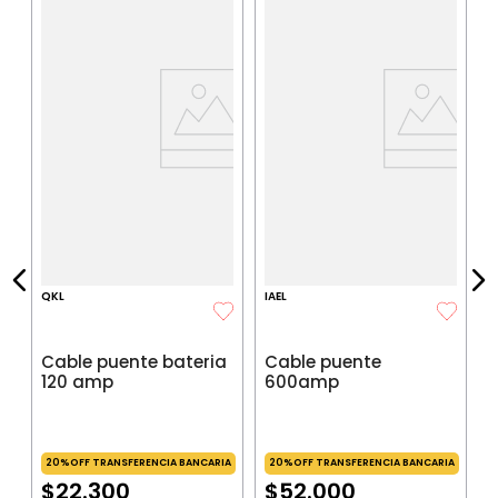
a
C
IA
$
P
$
P
QKL
IAEL
Cable puente bateria
Cable puente
120 amp
600amp
20%OFF TRANSFERENCIA BANCARIA
20%OFF TRANSFERENCIA BANCARIA
$
22
.
300
$
52
.
000