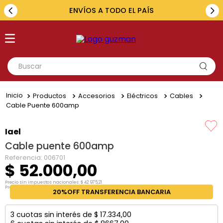
ENVÍOS A TODO EL PAÍS
Buscar
TÉRMINOS MÁS BUSCADOS
Productos
Accesorios
Eléctricos
Cables
1
.
toyota
Cable Puente 600amp
2
.
renault
Iael
3
.
amarok
Cable puente 600amp
4
.
fiat
Referencia
:
006701
$
52
.
000
,
00
5
.
hilux
Precio sin impuestos nacionales:
$
42
.
975
,
21
Precio por unidad:
$
42
.
975
,
21
20%OFF TRANSFERENCIA BANCARIA
3
cuotas sin interés de
$
17
.
334
,
00