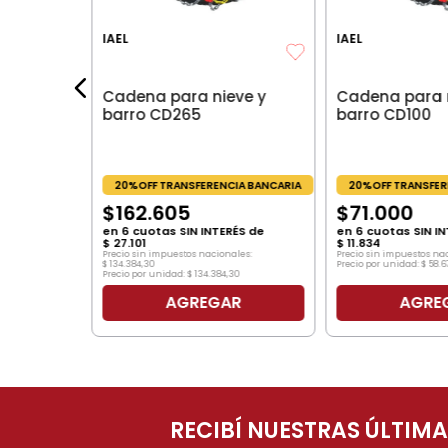
IA BANCARIA
IAEL
IAEL
les:
$
51
.
124
,
79
Cadena para nieve y
Cadena para 
barro CD265
barro CD100
20%OFF TRANSFERENCIA BANCARIA
20%OFF TRANSFER
$
162
.
605
$
71
.
000
en
6
cuotas SIN INTERÉS de
en
6
cuotas SIN IN
$
27
.
101
$
11
.
834
Precio sin impuestos nacionales:
Precio sin impuestos na
$
134
.
384
,
30
Precio por unidad:
$
58
.
6
Precio por unidad:
$
134
.
384
,
30
AGREGAR
AGRE
O
RECIBÍ NUESTRAS ÚLTIM