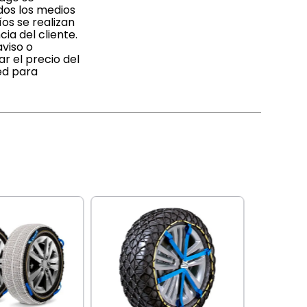
dos los medios
os se realizan
ia del cliente.
viso o
r el precio del
ed para
IAEL
Cadena p
barro C