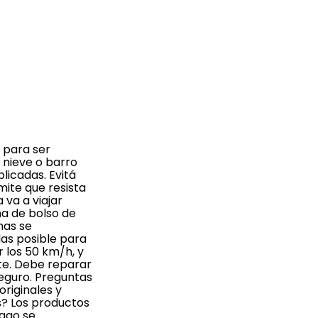
 para ser
a nieve o barro
licadas. Evitá
mite que resista
 va a viajar
ma de bolso de
nas se
das posible para
 los 50 km/h, y
te. Debe reparar
seguro. Preguntas
riginales y
s? Los productos
pago se