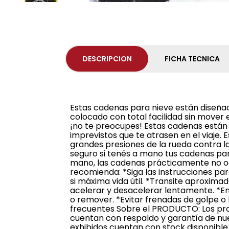
DESCRIPCION
FICHA TECNICA
Estas cadenas para nieve están diseñad
colocado con total facilidad sin mover el
¡no te preocupes! Estas cadenas están 
imprevistos que te atrasen en el viaje
grandes presiones de la rueda contra la 
seguro si tenés a mano tus cadenas par
mano, las cadenas prácticamente no oc
recomienda: *Siga las instrucciones par
si máxima vida útil. *Transite aproxim
acelerar y desacelerar lentamente. *E
o remover. *Evitar frenadas de golpe o
frecuentes Sobre el PRODUCTO: Los prod
cuentan con respaldo y garantía de nue
exhibidos cuentan con stock disponible