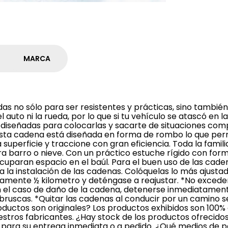
MARCA
as no sólo para ser resistentes y prácticas, sino también
 auto ni la rueda, por lo que si tu vehículo se atascó en l
diseñadas para colocarlas y sacarte de situaciones comp
. Esta cadena está diseñada en forma de rombo lo que per
superficie y traccione con gran eficiencia. Toda la familia
a barro o nieve. Con un práctico estuche rígido con for
uparan espacio en el baúl. Para el buen uso de las cade
a la instalación de las cadenas. Colóquelas lo más ajusta
adamente ½ kilometro y deténgase a reajustar. *No exceder
n el caso de daño de la cadena, detenerse inmediatamen
 bruscas. *Quitar las cadenas al conducir por un camino 
uctos son originales? Los productos exhibidos son 100% o
stros fabricantes. ¿Hay stock de los productos ofrecido
 para su entrega inmediata o a pedido. ¿Qué medios de 