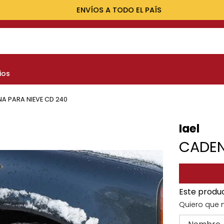
ENVÍOS A TODO EL PAÍS
NOS MÁS BUSCADOS
ios
yota
nault
A PARA NIEVE CD 240
marok
Iael
at
CADEN
evrolet
Este produ
Quiero que 