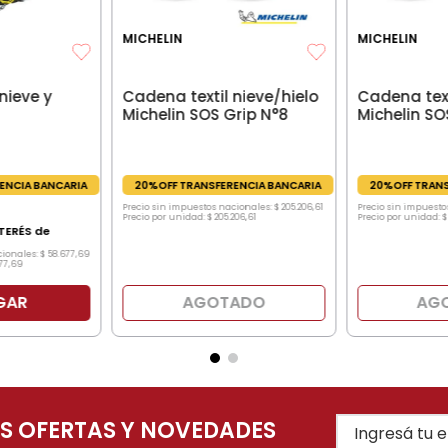
MICHELIN
MICHELIN
nieve y
Cadena textil nieve/hielo
Cadena text
Michelin SOS Grip N°8
Michelin SO
ENCIA BANCARIA
20%OFF TRANSFERENCIA BANCARIA
20%OFF TRANS
Precio sin impuestos nacionales:
$
205
.
206
,
61
Precio sin impuesto
Precio por unidad:
$
205
.
206
,
61
Precio por unidad:
$
TERÉS de
cionales:
$
58
.
677
,
69
77
,
69
GAR
AGOTADO
AG
AS OFERTAS Y NOVEDADES