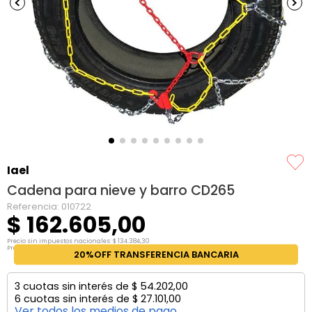
Iael
Cadena para nieve y barro CD265
Referencia
:
010722
$
162
.
605
,
00
Precio sin impuestos nacionales:
$
134
.
384
,
30
Precio por unidad:
$
134
.
384
,
30
20%OFF TRANSFERENCIA BANCARIA
3
cuotas sin interés de
$
54
.
202
,
00
6
cuotas sin interés de
$
27
.
101
,
00
Ver todos los medios de pago