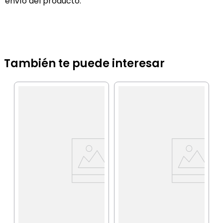
envío del producto.
También te puede interesar
I
C
b
IA
$
P
$
P