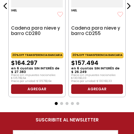
IAEL
IAEL
Cadena para nieve y
Cadena para nieve y
barro CD280
barro CD255
20%OFF TRANSFERENCIA BANCARIA
20%OFF TRANSFERENCIA BANCARIA
$
164
.
297
$
157
.
494
en
6
cuotas SIN INTERÉS de
en
6
cuotas SIN INTERÉS de
$
27
.
383
$
26
.
249
Precio sin impuestos nacionales:
Precio sin impuestos nacionales:
$
135
.
782
,
64
$
130
.
160
,
33
Precio por unidad:
$
135
.
782
,
64
Precio por unidad:
$
130
.
160
,
33
AGREGAR
AGREGAR
SUSCRIBITE AL NEWSLETTER