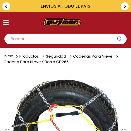
ENVÍOS A TODO EL PAÍS
Buscar
TÉRMINOS MÁS BUSCADOS
Productos
Seguridad
Cadenas Para Nieve
1
.
toyota
Cadena Para Nieve Y Barro CD265
2
.
renault
3
.
amarok
4
.
fiat
5
.
hilux