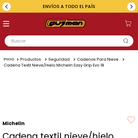
ENVÍOS A TODO EL PAÍS
Buscar
TÉRMINOS MÁS BUSCADOS
Productos
Seguridad
Cadenas Para Nieve
1
.
toyota
Cadena Textil Nieve/hielo Michelin Easy Grip Evo 18
2
.
renault
3
.
amarok
4
.
fiat
5
.
chevrolet
Michelin
Cadena textil nieve/hielo