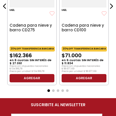
IAEL
IAEL
Cadena para nieve y
Cadena para nieve y
barro CD275
barro CD100
20%OFF TRANSFERENCIA BANCARIA
20%OFF TRANSFERENCIA BANCARIA
$
162
.
366
$
71
.
000
en
6
cuotas SIN INTERÉS de
en
6
cuotas SIN INTERÉS de
$
27
.
061
$
11
.
834
Precio sin impuestos nacionales:
Precio sin impuestos nacionales:
$
134
.
186
,
78
$
58
.
677
,
69
Precio por unidad:
$
134
.
186
,
78
Precio por unidad:
$
58
.
677
,
69
AGREGAR
AGREGAR
SUSCRIBITE AL NEWSLETTER