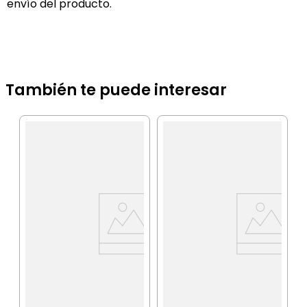
envío del producto.
También te puede interesar
I
C
b
IA
$
P
$
P