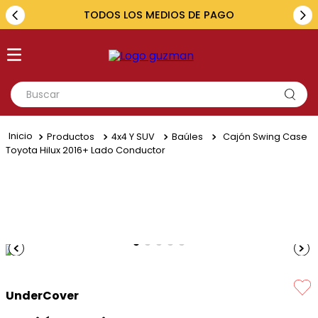
TODOS LOS MEDIOS DE PAGO
Buscar
TÉRMINOS MÁS BUSCADOS
Productos
4x4 Y SUV
Baúles
Cajón Swing Case
1
.
toyota
Toyota Hilux 2016+ Lado Conductor
2
.
renault
3
.
amarok
4
.
fiat
5
.
chevrolet
UnderCover