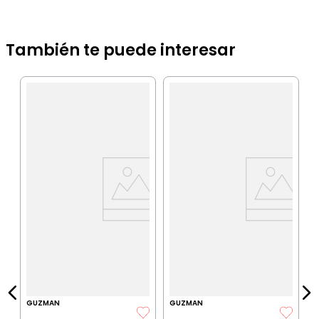
También te puede interesar
K
J
C
S
IA
$
P
$
P
GUZMAN
GUZMAN