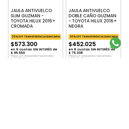
JAULA ANTIVUELCO
JAULA ANTIVUELCO
SLIM GUZMAN -
DOBLE CAÑO GUZMAN
TOYOTA HILUX 2016+
- TOYOTA HILUX 2016+
CROMADA
NEGRA
20%OFF TRANSFERENCIA BANCARIA
20%OFF TRANSFERENCIA BANCARIA
$
573
.
300
$
452
.
025
en
6
cuotas SIN INTERÉS de
en
6
cuotas SIN INTERÉS de
$
95
.
550
$
75
.
338
Precio sin impuestos nacionales:
Precio sin impuestos nacionales:
$
473
.
801
,
65
$
373
.
574
,
38
Precio por unidad:
$
473
.
801
,
65
Precio por unidad:
$
373
.
574
,
38
AGREGAR
AGREGAR
SUSCRIBITE AL NEWSLETTER