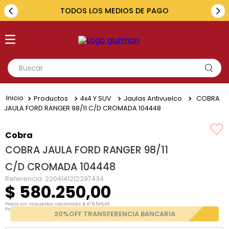
TODOS LOS MEDIOS DE PAGO
Buscar
TÉRMINOS MÁS BUSCADOS
Productos
4x4 Y SUV
Jaulas Antivuelco
COBRA
1
.
toyota
JAULA FORD RANGER 98/11 C/D CROMADA 104448
2
.
renault
Cobra
3
.
amarok
COBRA JAULA FORD RANGER 98/11
4
.
fiat
C/D CROMADA 104448
5
.
hilux
Referencia
:
2204141212297434
$
580
.
250
,
00
Precio sin impuestos nacionales:
$
479
.
545
,
45
Precio por unidad:
$
479
.
545
,
45
20%OFF TRANSFERENCIA BANCARIA