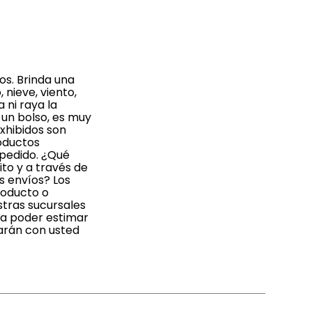
os. Brinda una
 nieve, viento,
 ni raya la
a un bolso, es muy
xhibidos son
roductos
 pedido. ¿Qué
to y a través de
s envíos? Los
roducto o
stras sucursales
 a poder estimar
tarán con usted