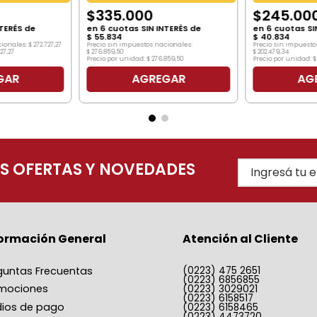
$
335
.
000
$
245
.
00
TERÉS de
en
6
cuotas SIN INTERÉS de
en
6
cuotas SI
$
55
.
834
$
40
.
834
cionales:
$
272
.
727
,
27
Precio sin impuestos nacionales:
Precio sin impuesto
727
,
27
$
276
.
859
,
50
$
202
.
479
,
34
Precio por unidad:
$
276
.
859
,
50
Precio por unidad:
$
GAR
AGREGAR
AG
AS OFERTAS Y NOVEDADES
formación General
Atención al Cliente
guntas Frecuentas
(0223) 475 2651
(0223) 6856855
mociones
(0223) 3029021
(0223) 6158517
ios de pago
(0223) 6158465
(0223) 4473720