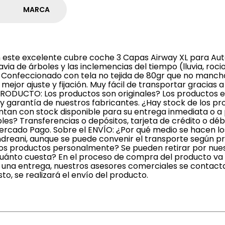
MARCA
n este excelente cubre coche 3 Capas Airway XL para Aut
ia de árboles y las inclemencias del tiempo (lluvia, rocio,
 Confeccionado con tela no tejida de 80gr que no mancha
mejor ajuste y fijación. Muy fácil de transportar gracias 
 PRODUCTO: Los productos son originales? Los productos e
 y garantía de nuestros fabricantes. ¿Hay stock de los p
ntan con stock disponible para su entrega inmediata o a
es? Transferencias o depósitos, tarjeta de crédito o débi
ercado Pago. Sobre el ENVÍO: ¿Por qué medio se hacen lo
ndreani, aunque se puede convenir el transporte según p
r los productos personalmente? Se pueden retirar por nue
¿Cuánto cuesta? En el proceso de compra del producto va
ir una entrega, nuestros asesores comerciales se contac
o, se realizará el envío del producto.