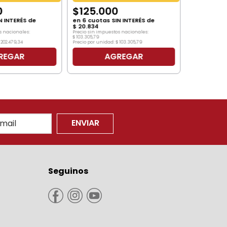
0
$
125
.
000
N INTERÉS de
en
6
cuotas SIN INTERÉS de
$
20
.
834
s nacionales:
Precio sin impuestos nacionales:
$
103
.
305
,
79
202
.
479
,
34
Precio por unidad:
$
103
.
305
,
79
REGAR
AGREGAR
ENVIAR
Seguinos