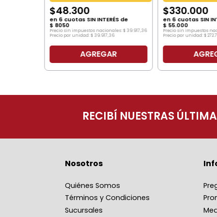
$
48
.
300
$
330
.
000
en
6
cuotas SIN INTERÉS de
en
6
cuotas SIN IN
$
8050
$
55
.
000
Precio sin impuestos nacionales:
$
39
.
917
,
36
Precio sin impuestos na
Precio por unidad:
$
39
.
917
,
36
Precio por unidad:
$
272
.
AGREGAR
AGRE
O
RECIBÍ NUESTRAS ÚLTIM
Nosotros
In
Quiénes Somos
Pre
Términos y Condiciones
Pro
Sucursales
Med