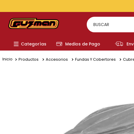
BUSCAR
TÉRMI
Categorías
Medios de Pago
Env
1
.
to
2
.
re
Productos
Accesorios
Fundas Y Cobertores
Cubr
3
.
a
4
.
fi
5
.
ch