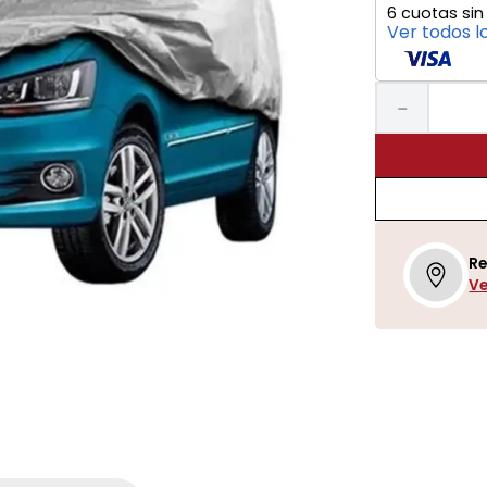
6
cuotas sin
Ver todos l
－
Re
Ve