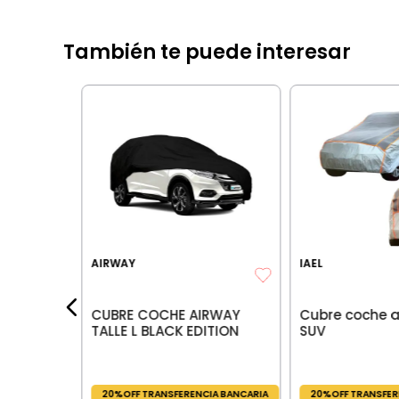
También te puede interesar
ticapa L
IA BANCARIA
AIRWAY
IAEL
les:
99
CUBRE COCHE AIRWAY
Cubre coche a
TALLE L BLACK EDITION
SUV
20%OFF TRANSFERENCIA BANCARIA
20%OFF TRANSFER