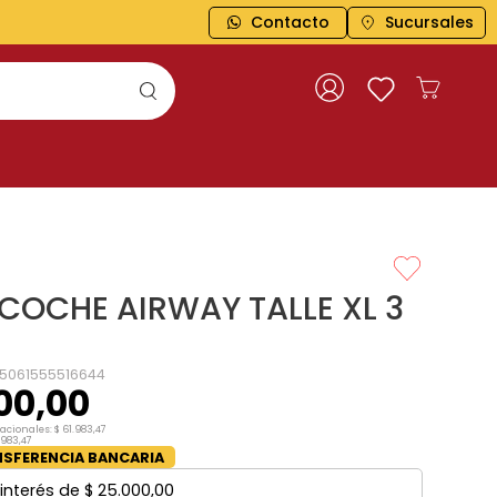
Contacto
ENVÍOS A TODO EL PAÍS
Sucursales
COCHE AIRWAY TALLE XL 3
5061555516644
00
,
00
nacionales:
$
61
.
983
,
47
983
,
47
SFERENCIA BANCARIA
interés de
$
25
.
000
,
00