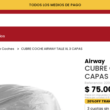
TODOS LOS MEDIOS DE PAGO
NOS MÁS BUSCADOS
ios
yota
nault
e Coches
CUBRE COCHE AIRWAY TALLE XL 3 CAPAS
marok
Airway
CUBRE 
at
CAPAS
evrolet
Referencia
:
220
$
75
.
0
Precio sin impuestos 
Precio por unidad:
$
61
.
20%OFF TRAN
3
cuotas sin 