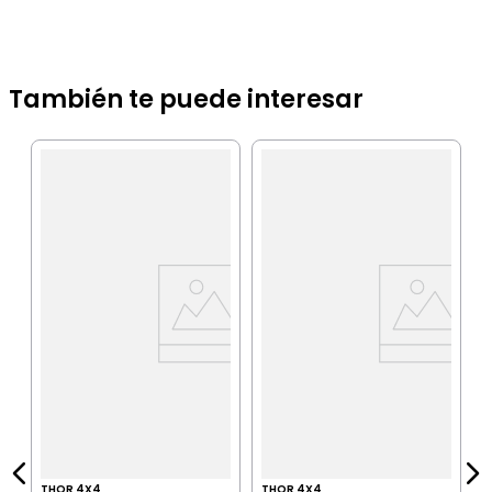
También te puede interesar
T
C
IA
THOR 4X4
THOR 4X4