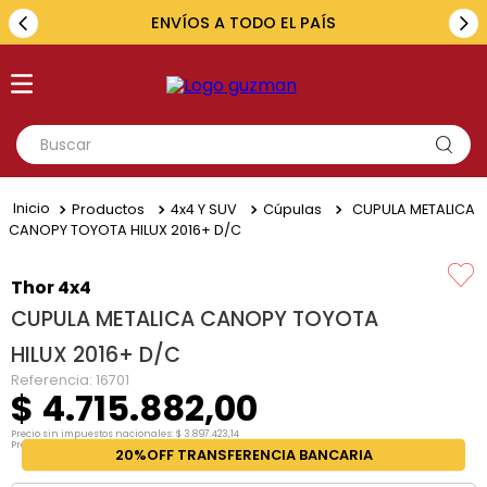
ENVÍOS A TODO EL PAÍS
Buscar
TÉRMINOS MÁS BUSCADOS
Productos
4x4 Y SUV
Cúpulas
CUPULA METALICA
1
.
toyota
CANOPY TOYOTA HILUX 2016+ D/C
2
.
renault
Thor 4x4
3
.
amarok
CUPULA METALICA CANOPY TOYOTA
4
.
fiat
HILUX 2016+ D/C
5
.
chevrolet
Referencia
:
16701
$
4
.
715
.
882
,
00
Precio sin impuestos nacionales:
$
3
.
897
.
423
,
14
Precio por unidad:
$
3
.
897
.
423
,
14
20%OFF TRANSFERENCIA BANCARIA