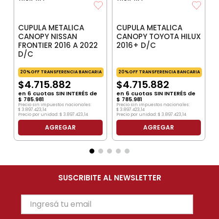
CUPULA METALICA
CUPULA METALICA
CANOPY NISSAN
CANOPY TOYOTA HILUX
FRONTIER 2016 A 2022
2016+ D/C
D/C
20%OFF TRANSFERENCIA BANCARIA
20%OFF TRANSFERENCIA BANCARIA
$
4
.
715
.
882
$
4
.
715
.
882
en
6
cuotas SIN INTERÉS de
en
6
cuotas SIN INTERÉS de
$
785
.
981
$
785
.
981
Precio sin impuestos nacionales:
Precio sin impuestos nacionales:
$
3
.
897
.
423
,
14
$
3
.
897
.
423
,
14
Precio por unidad:
$
3
.
897
.
423
,
14
Precio por unidad:
$
3
.
897
.
423
,
14
AGREGAR
AGREGAR
SUSCRIBITE AL NEWSLETTER