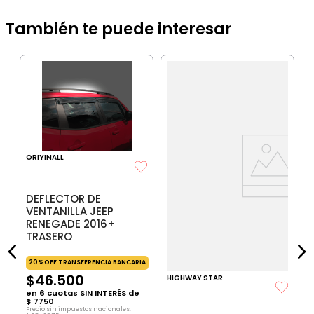
También te puede interesar
O
D
V
A
1
ORIYINALL
IA
DEFLECTOR DE
P
$
VENTANILLA JEEP
P
RENEGADE 2016+
TRASERO
20%OFF TRANSFERENCIA BANCARIA
$
46
.
500
HIGHWAY STAR
en
6
cuotas SIN INTERÉS de
$
7750
Precio sin impuestos nacionales: