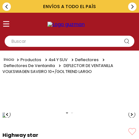
ENVÍOS A TODO EL PAÍS
Buscar
TÉRMINOS MÁS BUSCADOS
Productos
4x4 Y SUV
Deflectores
1
.
toyota
Deflectores De Ventanilla
DEFLECTOR DE VENTANILLA
VOLKSWAGEN SAVEIRO 10+/GOL TREND LARGO
2
.
renault
3
.
amarok
4
.
fiat
5
.
chevrolet
Highway star