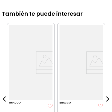
También te puede interesar
C
H
IA
P
$
P
BRACCO
BRACCO