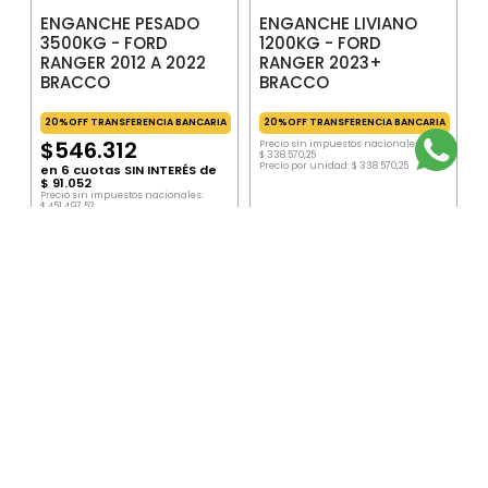
ENGANCHE PESADO
ENGANCHE LIVIANO
3500KG - FORD
1200KG - FORD
RANGER 2012 A 2022
RANGER 2023+
BRACCO
BRACCO
20%OFF TRANSFERENCIA BANCARIA
20%OFF TRANSFERENCIA BANCARIA
$
546
.
312
Precio sin impuestos nacionales:
$
338
.
570
,
25
Precio por unidad:
$
338
.
570
,
25
en
6
cuotas SIN INTERÉS de
$
91
.
052
Precio sin impuestos nacionales:
$
451
.
497
,
52
Precio por unidad:
$
451
.
497
,
52
AGOTADO
AGREGAR
SUSCRIBITE AL NEWSLETTER
ENVIAR