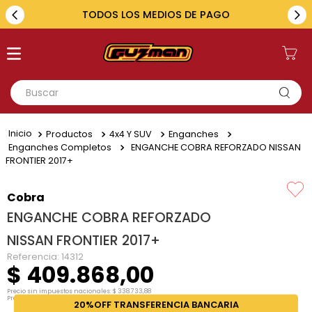
TODOS LOS MEDIOS DE PAGO
Buscar
TÉRMINOS MÁS BUSCADOS
Productos
4x4 Y SUV
Enganches
1
.
toyota
Enganches Completos
ENGANCHE COBRA REFORZADO NISSAN
FRONTIER 2017+
2
.
renault
3
.
amarok
Cobra
ENGANCHE COBRA REFORZADO
4
.
fiat
NISSAN FRONTIER 2017+
5
.
chevrolet
Referencia
:
14312
$
409
.
868
,
00
Precio sin impuestos nacionales:
$
338
.
733
,
88
Precio por unidad:
$
338
.
733
,
88
20%OFF TRANSFERENCIA BANCARIA