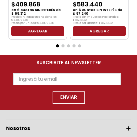
$
409
.
868
$
583
.
440
en
6
cuotas SIN INTERÉS de
en
6
cuotas SIN INTERÉS de
$
68
.
312
$
97
.
240
Precio sin impuestos nacionales:
Precio sin impuestos nacionales:
$
338
.
733
,
88
$
482
.
181
,
82
Precio por unidad:
$
338
.
733
,
88
Precio por unidad:
$
482
.
181
,
82
AGREGAR
AGREGAR
SUSCRIBITE AL NEWSLETTER
ENVIAR
Nosotros