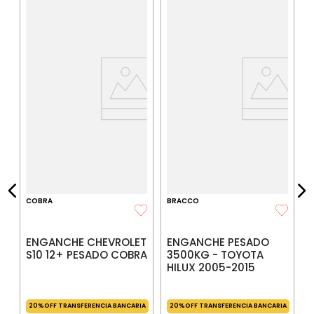
C
H
IA
P
$
P
COBRA
BRACCO
ENGANCHE CHEVROLET
ENGANCHE PESADO
S10 12+ PESADO COBRA
3500KG - TOYOTA
HILUX 2005-2015
20%OFF TRANSFERENCIA BANCARIA
20%OFF TRANSFERENCIA BANCARIA