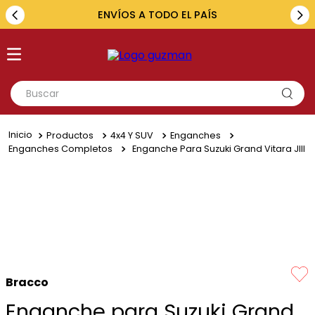
ENVÍOS A TODO EL PAÍS
Buscar
TÉRMINOS MÁS BUSCADOS
Productos
4x4 Y SUV
Enganches
1
.
toyota
Enganches Completos
Enganche Para Suzuki Grand Vitara JIII
2
.
renault
3
.
amarok
4
.
fiat
5
.
hilux
Bracco
Enganche para Suzuki Grand