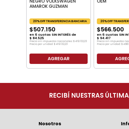
NEGRO VOLKSWAGEN
OEM
AMAROK GUZMAN
20%OFF TRANSFERENCIA BANCARIA
20%OFF TRANSFER
$
507
.
150
$
566
.
500
en
6
cuotas SIN INTERÉS de
en
6
cuotas SIN IN
$
84
.
525
$
94
.
417
Precio sin impuestos nacionales:
$
419
.
132
,
23
Precio sin impuestos na
Precio por unidad:
$
419
.
132
,
23
Precio por unidad:
$
468
.
AGREGAR
AGRE
O
RECIBÍ NUESTRAS ÚLTIM
Nosotros
In