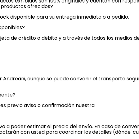
ductos exhibidos son 100% originales y cuentan con respal
s productos ofrecidos?
ock disponible para su entrega inmediata o a pedido.
sponibles?
jeta de crédito o débito y a través de todos los medios 
or Andreani, aunque se puede convenir el transporte seg
mente?
es previo aviso o confirmación nuestra.
a a poder estimar el precio del envío. En caso de conven
actarán con usted para coordinar los detalles (dónde, c