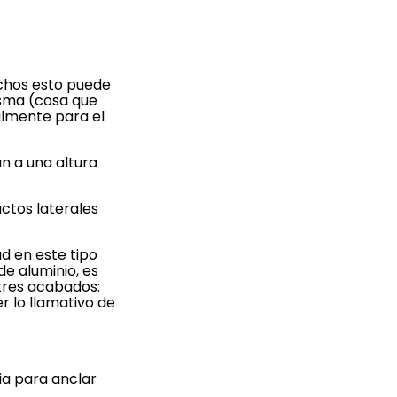
uchos esto puede
isma (cosa que
almente para el
n a una altura
ctos laterales
d en este tipo
de aluminio, es
 tres acabados:
r lo llamativo de
ia para anclar