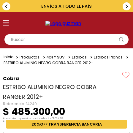
ENVÍOS A TODO EL PAÍS
Buscar
TÉRMINOS MÁS BUSCADOS
Productos
4x4 Y SUV
Estribos
Estribos Planos
1
.
toyota
ESTRIBO ALUMINIO NEGRO COBRA RANGER 2012+
2
.
renault
Cobra
3
.
amarok
ESTRIBO ALUMINIO NEGRO COBRA
4
.
fiat
RANGER 2012+
5
.
hilux
Referencia
:
14240
$
485
.
300
,
00
Precio sin impuestos nacionales:
$
401
.
074
,
38
Precio por unidad:
$
401
.
074
,
38
20%OFF TRANSFERENCIA BANCARIA