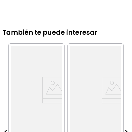
También te puede interesar
B
E
N
IA
$
P
$
P