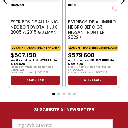
GUZMAN
BEPO
ESTRIBOS DE ALUMINIO
ESTRIBOS DE ALUMINIO
NEGRO TOYOTA HILUX
NEGRO BEPO G3
2005 A 2015 GUZMAN
NISSAN FRONTIER
2022+
20%OFF TRANSFERENCIA BANCARIA
20%OFF TRANSFERENCIA BANCARIA
$
507
.
150
$
579
.
600
en
6
cuotas SIN INTERÉS de
en
6
cuotas SIN INTERÉS de
$
84
.
525
$
96
.
600
Precio sin impuestos nacionales:
Precio sin impuestos nacionales:
$
419
.
132
,
23
$
479
.
008
,
26
Precio por unidad:
$
419
.
132
,
23
Precio por unidad:
$
479
.
008
,
26
AGREGAR
AGREGAR
SUSCRIBITE AL NEWSLETTER