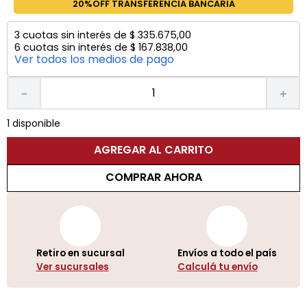
20%OFF TRANSFERENCIA BANCARIA
3
cuotas sin interés de
$
335
.
675
,
00
6
cuotas sin interés de
$
167
.
838
,
00
Ver todos los medios de pago
－
＋
1 disponible
AGREGAR AL CARRITO
COMPRAR AHORA
Retiro en sucursal
Envíos a todo el país
Ver sucursales
Calculá tu envío