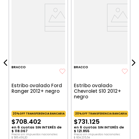
+
T
a
IA
$
P
$
P
BRACCO
BRACCO
Estribo ovalado Ford
Estribo ovalado
Ranger 2012+ negro
Chevrolet S10 2012+
negro
20%OFF TRANSFERENCIA BANCARIA
20%OFF TRANSFERENCIA BANCARIA
$
708
.
402
$
731
.
125
en
6
cuotas SIN INTERÉS de
en
6
cuotas SIN INTERÉS de
$
118
.
067
$
121
.
855
Precio sin impuestos nacionales:
Precio sin impuestos nacionales:
$
585
.
456
,
20
$
604
.
235
,
54