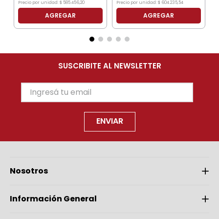
Precio por unidad:
$
585
.
456
,
20
Precio por unidad:
$
604
.
235
,
54
AGREGAR
AGREGAR
SUSCRIBITE AL NEWSLETTER
ENVIAR
Nosotros
Información General