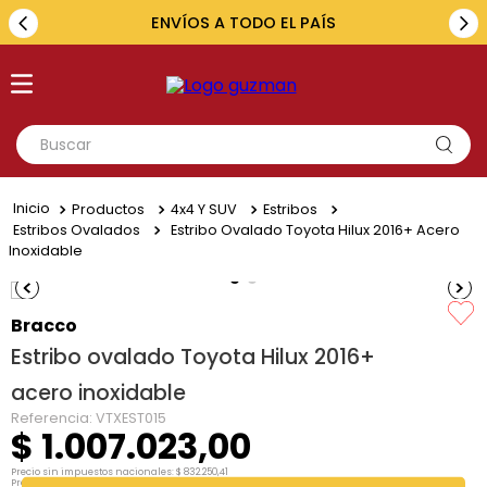
ENVÍOS A TODO EL PAÍS
Buscar
TÉRMINOS MÁS BUSCADOS
Productos
4x4 Y SUV
Estribos
1
.
toyota
Estribos Ovalados
Estribo Ovalado Toyota Hilux 2016+ Acero
Inoxidable
2
.
renault
3
.
amarok
Bracco
4
.
fiat
Estribo ovalado Toyota Hilux 2016+
5
.
hilux
acero inoxidable
Referencia
:
VTXEST015
$
1
.
007
.
023
,
00
Precio sin impuestos nacionales:
$
832
.
250
,
41
Precio por unidad:
$
832
.
250
,
41