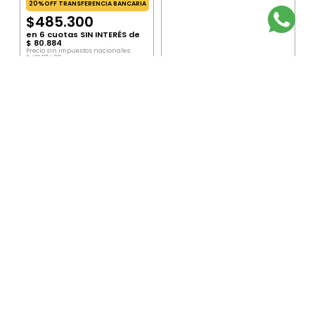
20%OFF TRANSFERENCIA BANCARIA
20%OFF TRANSFERENCIA BANCARIA
$
485
.
300
$
583
.
419
en
6
cuotas SIN INTERÉS de
$
80
.
884
en
6
cuotas SIN INTERÉS de
$
97
.
237
Precio sin impuestos nacionales:
$
401
.
074
,
38
Precio sin impuestos nacionales:
Precio por unidad:
$
401
.
074
,
38
$
482
.
164
,
46
Precio por unidad:
$
482
.
164
,
46
AGREGAR
AGREGAR
SUSCRIBITE AL NEWSLETTER
ENVIAR