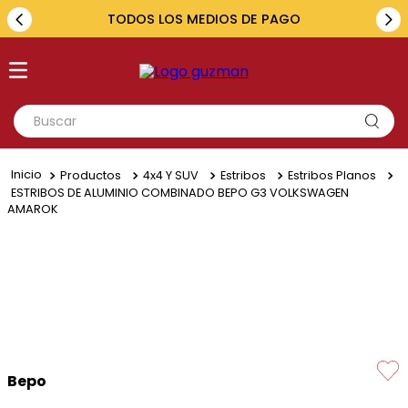
TODOS LOS MEDIOS DE PAGO
Buscar
TÉRMINOS MÁS BUSCADOS
Productos
4x4 Y SUV
Estribos
Estribos Planos
1
.
toyota
ESTRIBOS DE ALUMINIO COMBINADO BEPO G3 VOLKSWAGEN
AMAROK
2
.
renault
3
.
amarok
4
.
fiat
5
.
chevrolet
Bepo