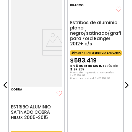
B
E
S
IA
P
$
P
COBRA
BRACCO
ESTRIBO ALUMINIO
Estribos de aluminio
SATINADO COBRA
plano
HILUX 2005-2015
negro/satinado/grafito
para Ford Ranger
2012+ c/s