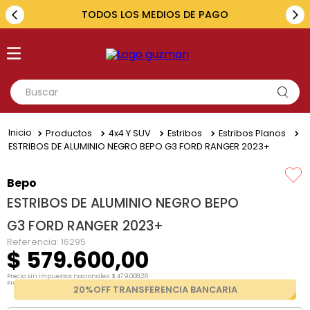
TODOS LOS MEDIOS DE PAGO
Buscar
TÉRMINOS MÁS BUSCADOS
Productos
4x4 Y SUV
Estribos
Estribos Planos
1
.
toyota
ESTRIBOS DE ALUMINIO NEGRO BEPO G3 FORD RANGER 2023+
2
.
renault
Bepo
3
.
amarok
ESTRIBOS DE ALUMINIO NEGRO BEPO
4
.
fiat
G3 FORD RANGER 2023+
5
.
hilux
Referencia
:
16295
$
579
.
600
,
00
Precio sin impuestos nacionales:
$
479
.
008
,
26
Precio por unidad:
$
479
.
008
,
26
20%OFF TRANSFERENCIA BANCARIA