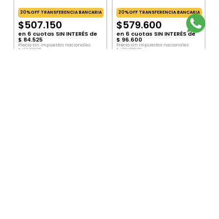
20%OFF TRANSFERENCIA BANCARIA
20%OFF TRANSFERENCIA BANCARIA
$
507
.
150
$
579
.
600
en
6
cuotas SIN INTERÉS de
en
6
cuotas SIN INTERÉS de
$
84
.
525
$
96
.
600
Precio sin impuestos nacionales:
Precio sin impuestos nacionales:
$
419
.
132
,
23
$
479
.
008
,
26
Precio por unidad:
$
419
.
132
,
23
Precio por unidad:
$
479
.
008
,
26
AGREGAR
AGREGAR
SUSCRIBITE AL NEWSLETTER
ENVIAR