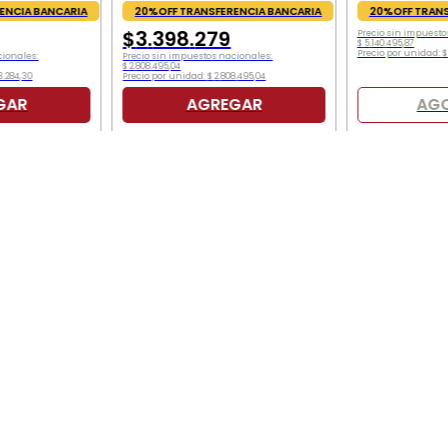
ricos Nissan
Estribos eléctricos
ESTRIBO EL
0
Volkswagen Amarok
2500 2022 
t Alaskan
2010+
PORWERSTE
ENCIA BANCARIA
20%OFF TRANSFERENCIA BANCARIA
20%OFF TRANS
$
3
.
398
.
279
Precio sin impuesto
$
5
.
140
.
495
,
87
Precio por unidad:
$
TERÉS de
en
6
cuotas SIN INTERÉS de
$
566
.
380
cionales:
Precio sin impuestos nacionales:
$
2
.
808
.
495
,
04
3
.
284
,
30
Precio por unidad:
$
2
.
808
.
495
,
04
GAR
AGREGAR
AG
AS OFERTAS Y NOVEDADES