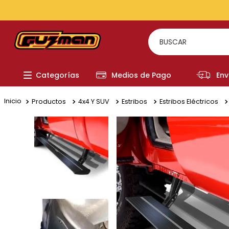
BUSCAR
TÉRMI
Categorías
Medios de Pago
Env
1
.
to
2
.
re
Productos
4x4 Y SUV
Estribos
Estribos Eléctricos
3
.
a
4
.
fi
5
.
hi