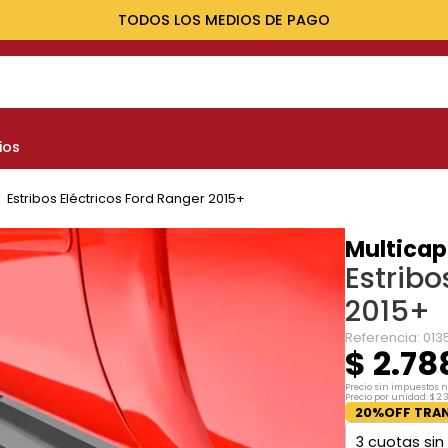
TODOS LOS MEDIOS DE PAGO
NOS MÁS BUSCADOS
ios
yota
nault
Estribos Eléctricos Ford Ranger 2015+
marok
Multicap
Estribo
at
2015+
lux
Referencia
:
013
$
2
.
78
Precio sin impuestos 
Precio por unidad:
$
2
.
20%OFF TRAN
3
cuotas sin 