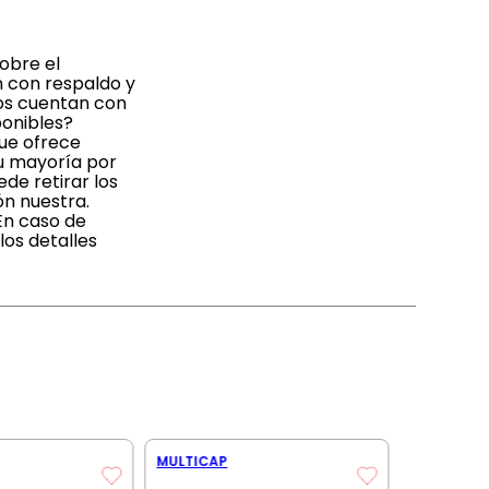
obre el
n con respaldo y
dos cuentan con
ponibles?
que ofrece
su mayoría por
de retirar los
ón nuestra.
En caso de
os detalles
MULTICAP
MULTICAP