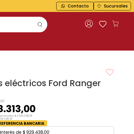
Contacto
Sucursales
s eléctricos Ford Ranger
581
8
.
313
,
00
nacionales:
$
2
.
304
.
390
,
91
304
.
390
,
91
SFERENCIA BANCARIA
interés de
$
929
.
438
,
00