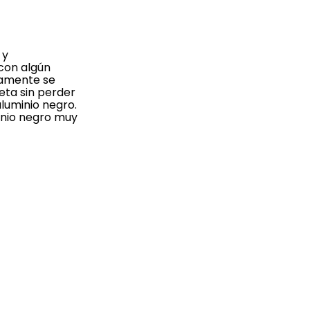
 y
 con algún
camente se
eta sin perder
aluminio negro.
minio negro muy