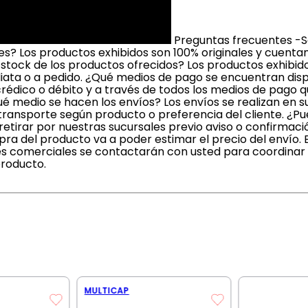
Preguntas frecuentes -S
? Los productos exhibidos son 100% originales y cuenta
 stock de los productos ofrecidos? Los productos exhibi
iata o a pedido. ¿Qué medios de pago se encuentran dis
crédico o débito y a través de todos los medios de pago 
é medio se hacen los envíos? Los envíos se realizan en 
ransporte según producto o preferencia del cliente. ¿Pue
irar por nuestras sucursales previo aviso o confirmaci
a del producto va a poder estimar el precio del envío. 
s comerciales se contactarán con usted para coordinar l
producto.
MULTICAP
AMP