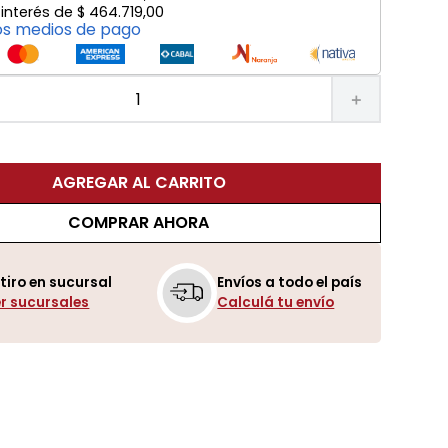
 interés de
$
464
.
719
,
00
os medios de pago
＋
AGREGAR AL CARRITO
COMPRAR AHORA
tiro en sucursal
Envíos a todo el país
r sucursales
Calculá tu envío