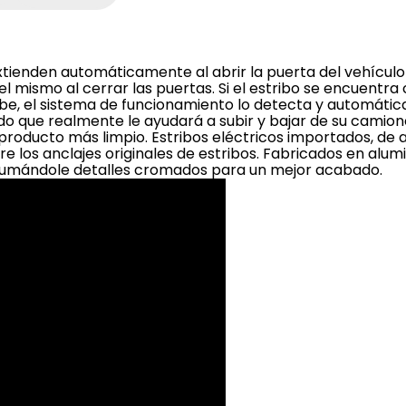
xtienden automáticamente al abrir la puerta del vehículo
mismo al cerrar las puertas. Si el estribo se encuentra
ube, el sistema de funcionamiento lo detecta y automáti
ado que realmente le ayudará a subir y bajar de su camion
producto más limpio. Estribos eléctricos importados, de 
re los anclajes originales de estribos. Fabricados en alu
4 sumándole detalles cromados para un mejor acabado.