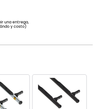
ir una entrega,
uándo y costo)
BRACCO
Estribos
inoxidab
Toyota H