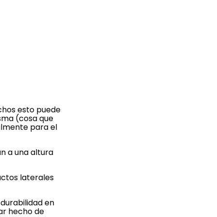
uchos esto puede
isma (cosa que
almente para el
n a una altura
ctos laterales
durabilidad en
tar hecho de