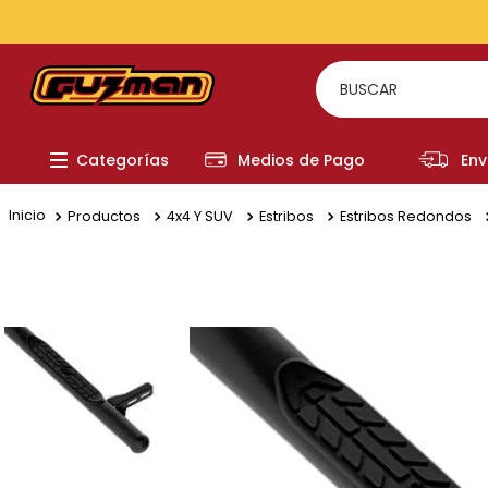
TODOS LOS MEDIOS DE PAGO
BUSCAR
TÉRMI
Categorías
Medios de Pago
Env
1
.
to
2
.
re
Productos
4x4 Y SUV
Estribos
Estribos Redondos
3
.
a
4
.
fi
5
.
ch