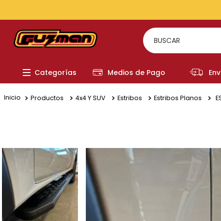
BUSCAR
TÉRMI
Categorías
Medios de Pago
Env
1
.
to
2
.
re
Productos
4x4 Y SUV
Estribos
Estribos Planos
E
3
.
a
4
.
fi
5
.
ch