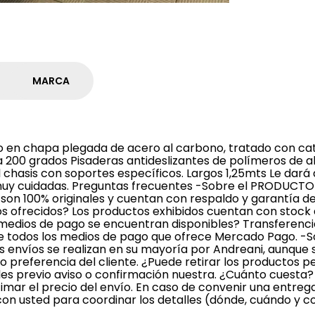
MARCA
en chapa plegada de acero al carbono, tratado con cat
 200 grados Pisaderas antideslizantes de polímeros de al
l chasis con soportes específicos. Largos 1,25mts Le dará 
muy cuidadas. Preguntas frecuentes -Sobre el PRODUCTO
 son 100% originales y cuentan con respaldo y garantía d
os ofrecidos? Los productos exhibidos cuentan con stock 
medios de pago se encuentran disponibles? Transferencia
 de todos los medios de pago que ofrece Mercado Pago. -S
s envíos se realizan en su mayoría por Andreani, aunque
o preferencia del cliente. ¿Puede retirar los productos
les previo aviso o confirmación nuestra. ¿Cuánto cuesta?
mar el precio del envío. En caso de convenir una entrega
n usted para coordinar los detalles (dónde, cuándo y co