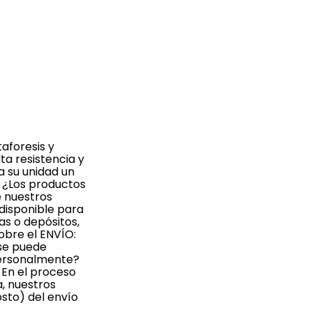
aforesis y
ta resistencia y
a su unidad un
 ¿Los productos
e nuestros
disponible para
s o depósitos,
obre el ENVÍO:
 se puede
 personalmente?
 En el proceso
, nuestros
sto) del envío