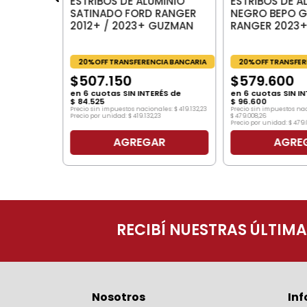
ESTRIBOS DE ALUMINIO
ESTRIBOS DE A
SATINADO FORD RANGER
NEGRO BEPO G
2012+ / 2023+ GUZMAN
RANGER 2023
20%OFF TRANSFERENCIA BANCARIA
20%OFF TRANSFER
$
507
.
150
$
579
.
600
en
6
cuotas SIN INTERÉS de
en
6
cuotas SIN IN
$
84
.
525
$
96
.
600
Precio sin impuestos nacionales:
$
419
.
132
,
23
Precio sin impuestos na
Precio por unidad:
$
419
.
132
,
23
$
479
.
008
,
26
Precio por unidad:
$
479
.
AGREGAR
AGRE
O
RECIBÍ NUESTRAS ÚLTIM
Nosotros
In