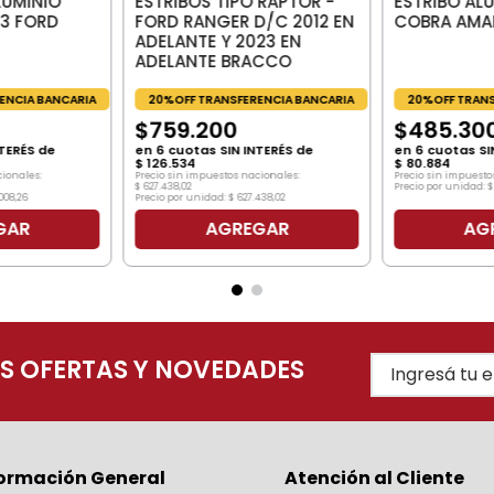
LUMINIO
ESTRIBOS TIPO RAPTOR -
ESTRIBO AL
3 FORD
FORD RANGER D/C 2012 EN
COBRA AMA
+
ADELANTE Y 2023 EN
ADELANTE BRACCO
ENCIA BANCARIA
20%OFF TRANSFERENCIA BANCARIA
20%OFF TRANS
$
759
.
200
$
485
.
30
TERÉS de
en
6
cuotas SIN INTERÉS de
en
6
cuotas SI
$
126
.
534
$
80
.
884
cionales:
Precio sin impuestos nacionales:
Precio sin impuesto
$
627
.
438
,
02
Precio por unidad:
$
008
,
26
Precio por unidad:
$
627
.
438
,
02
GAR
AGREGAR
AG
AS OFERTAS Y NOVEDADES
formación General
Atención al Cliente