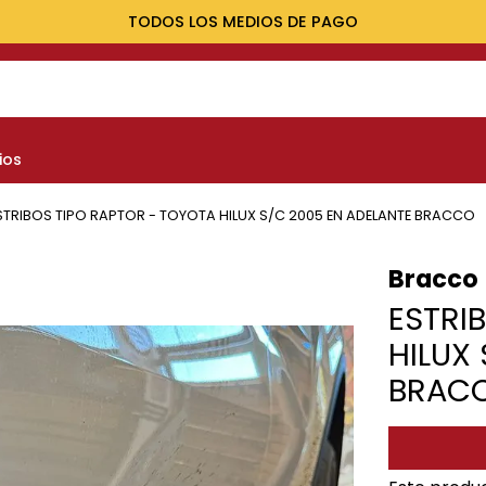
TODOS LOS MEDIOS DE PAGO
NOS MÁS BUSCADOS
ios
yota
nault
STRIBOS TIPO RAPTOR - TOYOTA HILUX S/C 2005 EN ADELANTE BRACCO
marok
Bracco
at
ESTRI
evrolet
HILUX
BRAC