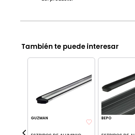
También te puede interesar
ENAULT
3H2
IA BANCARIA
GUZMAN
BEPO
les:
4