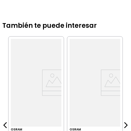
También te puede interesar
O
e
F
O
IA
P
$
P
OSRAM
OSRAM