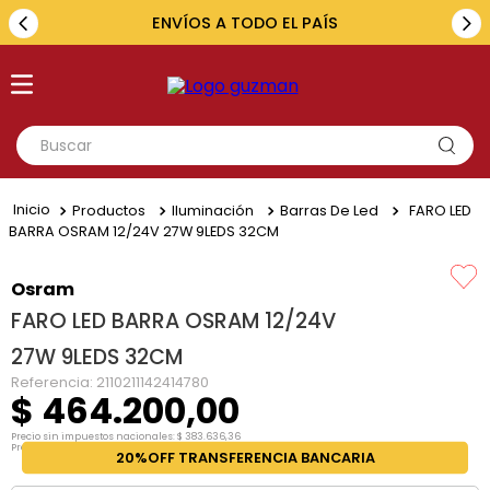
ENVÍOS A TODO EL PAÍS
Buscar
TÉRMINOS MÁS BUSCADOS
Productos
Iluminación
Barras De Led
FARO LED
1
.
toyota
BARRA OSRAM 12/24V 27W 9LEDS 32CM
2
.
renault
Osram
3
.
amarok
FARO LED BARRA OSRAM 12/24V
4
.
fiat
27W 9LEDS 32CM
5
.
chevrolet
Referencia
:
2110211142414780
$
464
.
200
,
00
Precio sin impuestos nacionales:
$
383
.
636
,
36
Precio por unidad:
$
383
.
636
,
36
20%OFF TRANSFERENCIA BANCARIA