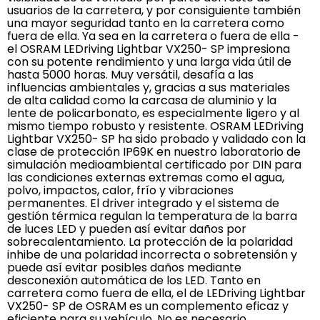
usuarios de la carretera, y por consiguiente también
una mayor seguridad tanto en la carretera como
fuera de ella. Ya sea en la carretera o fuera de ella -
el OSRAM LEDriving Lightbar VX250- SP impresiona
con su potente rendimiento y una larga vida útil de
hasta 5000 horas. Muy versátil, desafía a las
influencias ambientales y, gracias a sus materiales
de alta calidad como la carcasa de aluminio y la
lente de policarbonato, es especialmente ligero y al
mismo tiempo robusto y resistente. OSRAM LEDriving
Lightbar VX250- SP ha sido probado y validado con la
clase de protección IP69K en nuestro laboratorio de
simulación medioambiental certificado por DIN para
las condiciones externas extremas como el agua,
polvo, impactos, calor, frío y vibraciones
permanentes. El driver integrado y el sistema de
gestión térmica regulan la temperatura de la barra
de luces LED y pueden así evitar daños por
sobrecalentamiento. La protección de la polaridad
inhibe de una polaridad incorrecta o sobretensión y
puede así evitar posibles daños mediante
desconexión automática de los LED. Tanto en
carretera como fuera de ella, el de LEDriving Lightbar
VX250- SP de OSRAM es un complemento eficaz y
eficiente para su vehículo. No es necesario