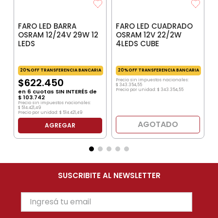
FARO LED BARRA
FARO LED CUADRADO
OSRAM 12/24V 29W 12
OSRAM 12V 22/2W
LEDS
4LEDS CUBE
20%OFF TRANSFERENCIA BANCARIA
20%OFF TRANSFERENCIA BANCARIA
$
622
.
450
Precio sin impuestos nacionales:
$
343
.
354
,
55
Precio por unidad:
$
343
.
354
,
55
en
6
cuotas SIN INTERÉS de
$
103
.
742
Precio sin impuestos nacionales:
$
514
.
421
,
49
Precio por unidad:
$
514
.
421
,
49
AGOTADO
AGREGAR
SUSCRIBITE AL NEWSLETTER