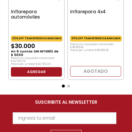
Inflarepara
Inflarepara 4x4
automóviles
20%OFF TRANSFERENCIA BANCARIA
20%OFF TRANSFERENCIA BANCARIA
$
30
.
000
Precio sin impuestos nacionales:
$
28
.
925
,
62
Precio por unidad:
$
28
.
925
,
62
en
6
cuotas SIN INTERÉS de
$
5000
Precio sin impuestos nacionales:
$
24
.
793
,
39
Precio por unidad:
$
24
.
793
,
39
AGOTADO
AGREGAR
SUSCRIBITE AL NEWSLETTER