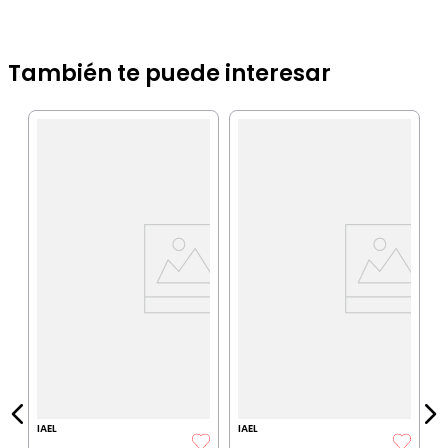
También te puede interesar
S
I
IA
P
$
P
IAEL
IAEL