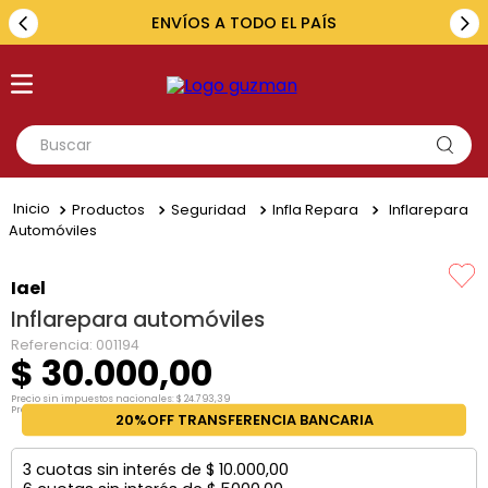
ENVÍOS A TODO EL PAÍS
Buscar
TÉRMINOS MÁS BUSCADOS
Productos
Seguridad
Infla Repara
Inflarepara
1
.
toyota
Automóviles
2
.
renault
Iael
3
.
amarok
Inflarepara automóviles
4
.
fiat
Referencia
:
001194
$
30
.
000
,
00
5
.
chevrolet
Precio sin impuestos nacionales:
$
24
.
793
,
39
Precio por unidad:
$
24
.
793
,
39
20%OFF TRANSFERENCIA BANCARIA
3
cuotas sin interés de
$
10
.
000
,
00