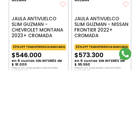
GUZMAN
GUZMAN
JAULA ANTIVUELCO
JAULA ANTIVUELCO
SLIM GUZMAN -
SLIM GUZMAN - NISSAN
CHEVROLET MONTANA
FRONTIER 2022+
2023+ CROMADA
CROMADA
20%OFF TRANSFERENCIA BANCARIA
20%OFF TRANSFERENCIA BANCARIA
$
546
.
000
$
573
.
300
en
6
cuotas SIN INTERÉS de
en
6
cuotas SIN INTERÉS de
$
91
.
000
$
95
.
550
Precio sin impuestos nacionales:
Precio sin impuestos nacionales:
$
451
.
239
,
67
$
473
.
801
,
65
Precio por unidad:
$
451
.
239
,
67
Precio por unidad:
$
473
.
801
,
65
AGREGAR
AGREGAR
SUSCRIBITE AL NEWSLETTER