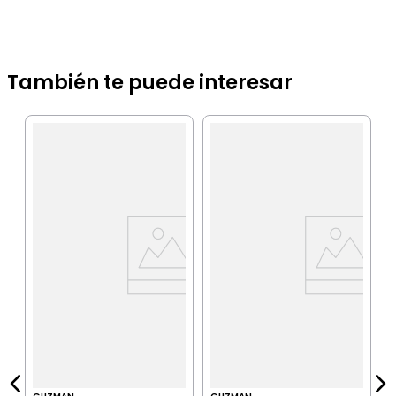
También te puede interesar
G
J
0
S
IA
$
P
$
P