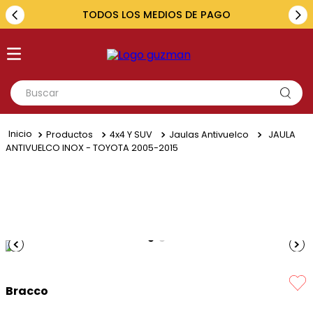
TODOS LOS MEDIOS DE PAGO
Buscar
TÉRMINOS MÁS BUSCADOS
Productos
4x4 Y SUV
Jaulas Antivuelco
JAULA
1
.
toyota
ANTIVUELCO INOX - TOYOTA 2005-2015
2
.
renault
3
.
amarok
4
.
fiat
5
.
hilux
Bracco