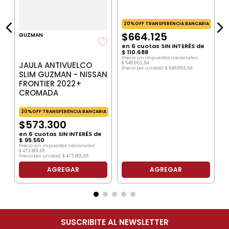
$
P
20%OFF TRANSFERENCIA BANCARIA
$
664
.
125
GUZMAN
en
6
cuotas SIN INTERÉS de
$
110
.
688
Precio sin impuestos nacionales:
JAULA ANTIVUELCO
$
548
.
863
,
64
Precio por unidad:
$
548
.
863
,
64
SLIM GUZMAN - NISSAN
FRONTIER 2022+
CROMADA
20%OFF TRANSFERENCIA BANCARIA
$
573
.
300
en
6
cuotas SIN INTERÉS de
$
95
.
550
Precio sin impuestos nacionales:
$
473
.
801
,
65
Precio por unidad:
$
473
.
801
,
65
AGREGAR
AGREGAR
SUSCRIBITE AL NEWSLETTER