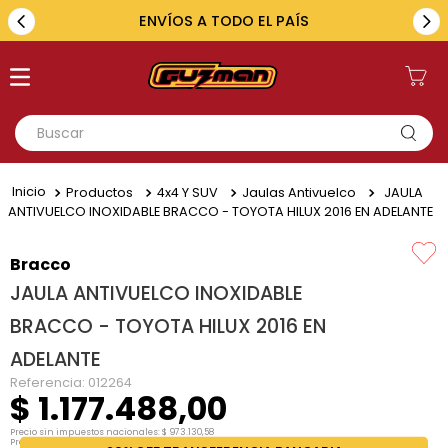
ENVÍOS A TODO EL PAÍS
Buscar
TÉRMINOS MÁS BUSCADOS
Productos
4x4 Y SUV
Jaulas Antivuelco
JAULA
1
.
toyota
ANTIVUELCO INOXIDABLE BRACCO - TOYOTA HILUX 2016 EN ADELANTE
2
.
renault
Bracco
3
.
amarok
JAULA ANTIVUELCO INOXIDABLE
4
.
fiat
BRACCO - TOYOTA HILUX 2016 EN
5
.
chevrolet
ADELANTE
Referencia
:
012264
$
1
.
177
.
488
,
00
Precio sin impuestos nacionales:
$
973
.
130
,
58
Precio por unidad:
$
973
.
130
,
58