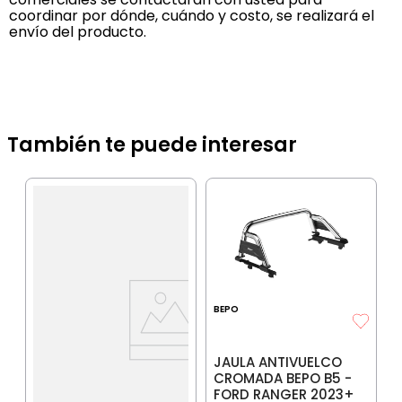
coordinar por dónde, cuándo y costo, se realizará el
envío del producto.
También te puede interesar
B
J
I
S
T
BEPO
IA
JAULA ANTIVUELCO
CROMADA BEPO B5 -
$
FORD RANGER 2023+
P