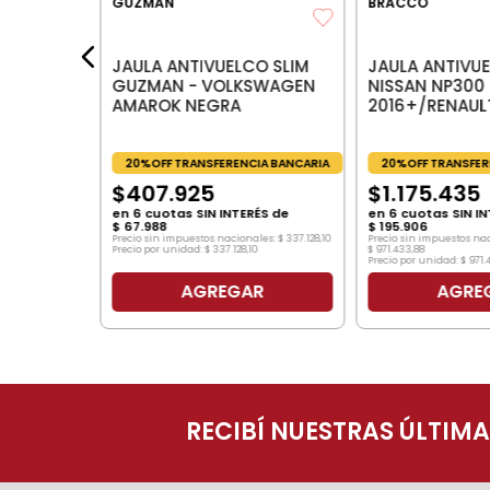
GUZMAN
BRACCO
les:
81
JAULA ANTIVUELCO SLIM
JAULA ANTIVUE
GUZMAN - VOLKSWAGEN
NISSAN NP300
AMAROK NEGRA
2016+/RENAUL
20%OFF TRANSFERENCIA BANCARIA
20%OFF TRANSFER
$
407
.
925
$
1
.
175
.
435
en
6
cuotas SIN INTERÉS de
en
6
cuotas SIN IN
$
67
.
988
$
195
.
906
Precio sin impuestos nacionales:
$
337
.
128
,
10
Precio sin impuestos na
Precio por unidad:
$
337
.
128
,
10
$
971
.
433
,
88
Precio por unidad:
$
971
.
AGREGAR
AGRE
O
RECIBÍ NUESTRAS ÚLTIM