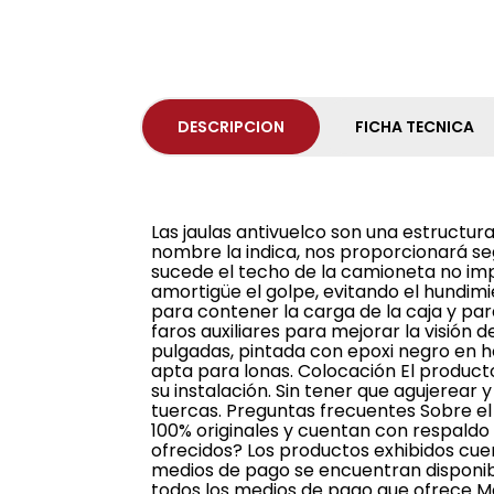
DESCRIPCION
FICHA TECNICA
Las jaulas antivuelco son una estructura
nombre la indica, nos proporcionará se
sucede el techo de la camioneta no imp
amortigüe el golpe, evitando el hundim
para contener la carga de la caja y par
faros auxiliares para mejorar la visión
pulgadas, pintada con epoxi negro en h
apta para lonas. Colocación El product
su instalación. Sin tener que agujerear y
tuercas. Preguntas frecuentes Sobre el
100% originales y cuentan con respaldo
ofrecidos? Los productos exhibidos cue
medios de pago se encuentran disponibl
todos los medios de pago que ofrece M