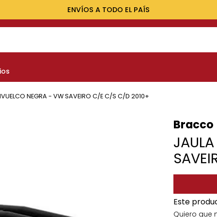
ENVÍOS A TODO EL PAÍS
NOS MÁS BUSCADOS
ios
yota
nault
IVUELCO NEGRA - VW SAVEIRO C/E C/S C/D 2010+
marok
Bracco
at
JAULA
lux
SAVEI
Este produ
Quiero que 