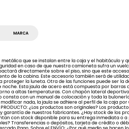
MARCA
 metálica que se instalan entre la caja y el habitáculo y 
guridad en caso de que nuestra camioneta sufra un vuelco
actará directamente sobre el piso, sino que este accesor
iento de la cabina. Este accesorio también será de utili
a proteger la luneta. Otra de las funciones puede ser la 
 de noche. Esta jaula de acero está compuesta por barras 
orno a altas temperaturas. Con chapón lateral deportiv
o consta con un manual de colocación y toda la bulonerí
 modificar nada, la jaula se adhiere al perfil de la caja po
 PRODUCTO: ¿Los productos son originales? Los producto
 y garantía de nuestros fabricantes. ¿Hay stock de los p
ntan con stock disponible para su entrega inmediata o a
es? Transferencias o depósitos, tarjeta de crédito o débi
ercado Pago. Sobre el ENVÍO: ¿Por qué medio se hacen lo