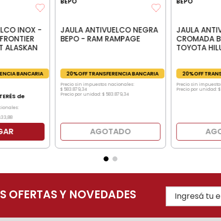
BEPO
BEPO
JAULA ANTI
LCO INOX -
JAULA ANTIVUELCO NEGRA
CROMADA BE
 FRONTIER
BEPO - RAM RAMPAGE
TOYOTA HIL
T ALASKAN
20%OFF TRANS
ENCIA BANCARIA
20%OFF TRANSFERENCIA BANCARIA
Precio sin impuesto
Precio sin impuestos nacionales:
Precio por unidad:
$
$
583
.
879
,
34
Precio por unidad:
$
583
.
879
,
34
TERÉS de
cionales:
433
,
88
GAR
AGOTADO
AG
AS OFERTAS Y NOVEDADES