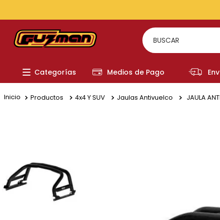
TODOS LOS MEDIOS DE PAGO
BUSCAR
TÉRMI
Categorías
Medios de Pago
Env
1
.
to
2
.
re
Productos
4x4 Y SUV
Jaulas Antivuelco
JAULA ANT
3
.
a
4
.
fi
5
.
hi