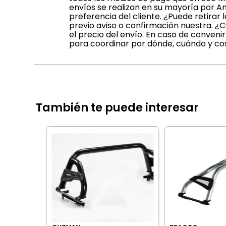
envíos se realizan en su mayoría por A
preferencia del cliente. ¿Puede retira
previo aviso o confirmación nuestra. 
el precio del envío. En caso de conven
para coordinar por dónde, cuándo y cost
También te puede interesar
O INOX -
 2013+
IA BANCARIA