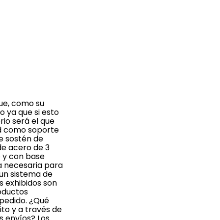
que, como su
 ya que si esto
io será el que
dad como soporte
de sostén de
de acero de 3
o y con base
a necesaria para
r un sistema de
s exhibidos son
roductos
 pedido. ¿Qué
to y a través de
s envíos? Los