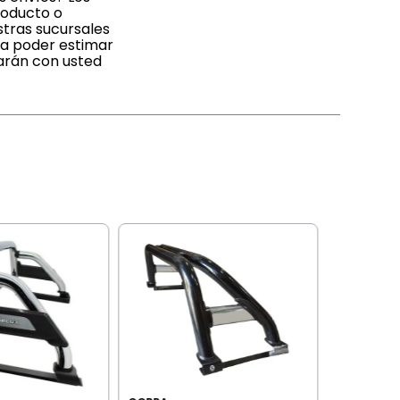
roducto o
stras sucursales
 a poder estimar
tarán con usted
COBRA
COBRA JA
81+ CRO
20%OFF TR